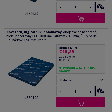
−
+
#672659
Novatech, Digital silk, polomatný,
obojstranne natierané,
biela, bezdrevný ECF, 300g/m2, 480mm x 330mm, ŠD, v balíku
125 hárkov, FSC Mix Credit
cena s DPH
€ 15,89
za 1 Balenie
(5,94 kg )
DODANIE Z EXTERNÉHO
SKLADU
Balenie
−
+
#559128