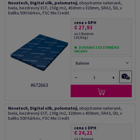
Novatech, Digital silk, polomatný,
obojstranne natierané,
biela, bezdrevný ECF, 150g/m2, 450mm x 320mm, SRA3, ŠD, v
balíku 500 hárkov, FSC Mix Credit
cena s DPH
€ 27,93
za 1 Balenie
(10,8 kg )
DODANIE Z EXTERNÉHO
SKLADU
Balenie
−
+
#672663
Novatech, Digital silk, polomatný,
obojstranne natierané,
biela, bezdrevný ECF, 130g/m2, 320mm x 450mm, SRA3, ÚD, v
balíku 500 hárkov, FSC Mix Credit
cena s DPH
€ 24,21
za 1 Balenie