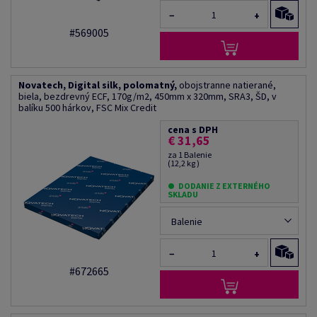
−
+
#569005
Novatech, Digital silk, polomatný,
obojstranne natierané,
biela, bezdrevný ECF, 170g/m2, 450mm x 320mm, SRA3, ŠD, v
balíku 500 hárkov, FSC Mix Credit
cena s DPH
€ 31,65
za 1 Balenie
(12,2 kg )
DODANIE Z EXTERNÉHO
SKLADU
Balenie
−
+
#672665