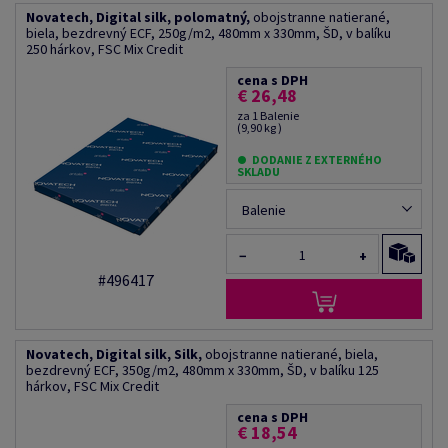
Novatech, Digital silk, polomatný,
obojstranne natierané,
biela, bezdrevný ECF, 250g/m2, 480mm x 330mm, ŠD, v balíku
250 hárkov, FSC Mix Credit
cena s DPH
€ 26,48
za 1 Balenie
(9,90 kg )
DODANIE Z EXTERNÉHO
SKLADU
Balenie
−
+
#496417
Novatech, Digital silk, Silk,
obojstranne natierané, biela,
bezdrevný ECF, 350g/m2, 480mm x 330mm, ŠD, v balíku 125
hárkov, FSC Mix Credit
cena s DPH
€ 18,54