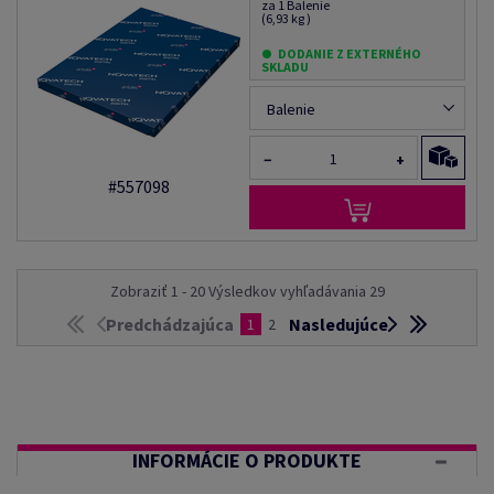
za 1 Balenie
(6,93 kg )
DODANIE Z EXTERNÉHO
SKLADU
Balenie
−
+
#557098
Zobraziť 1 - 20 Výsledkov vyhľadávania 29
Predchádzajúca
Nasledujúce
1
2
INFORMÁCIE O PRODUKTE