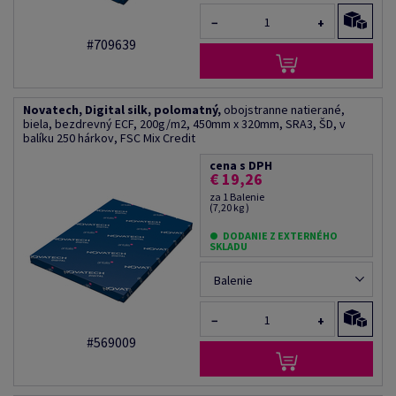
−
+
#709639
Novatech, Digital silk, polomatný,
obojstranne natierané,
biela, bezdrevný ECF, 200g/m2, 450mm x 320mm, SRA3, ŠD, v
balíku 250 hárkov, FSC Mix Credit
cena s DPH
€ 19,26
za 1 Balenie
(7,20 kg )
DODANIE Z EXTERNÉHO
SKLADU
Balenie
−
+
#569009