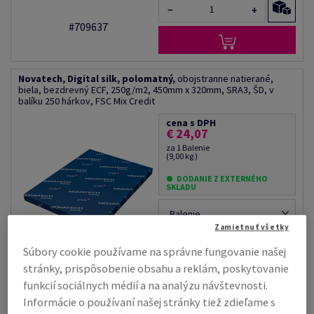
−
+
#709637
Novatech, Digital silk, polomatný,
obojstranne natierané,
biela, bezdrevný ECF, 250g/m2, 450mm x 320mm, SRA3, ŠD, v
balíku 250 hárkov, FSC Mix Credit
cena s DPH
€ 24,07
za 1 Balenie
(9,00 kg )
DODANIE Z EXTERNÉHO
SKLADU
Balenie
Zamietnuť všetky
−
+
Súbory cookie používame na správne fungovanie našej
#559135
stránky, prispôsobenie obsahu a reklám, poskytovanie
funkcií sociálnych médií a na analýzu návštevnosti.
Informácie o používaní našej stránky tiež zdieľame s