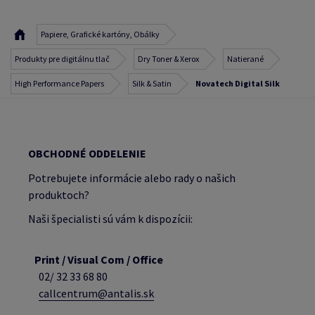
Papiere, Grafické kartóny, Obálky
Produkty pre digitálnu tlač
Dry Toner & Xerox
Natierané
High Performance Papers
Silk & Satin
Novatech Digital Silk
OBCHODNÉ ODDELENIE
Potrebujete informácie alebo rady o našich
produktoch?
Naši špecialisti sú vám k dispozícii:
Print / Visual Com / Office
02/ 32 33 68 80
callcentrum@antalis.sk