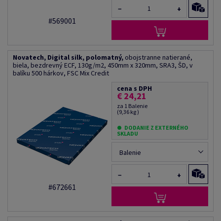
−
+
#569001
Novatech, Digital silk, polomatný,
obojstranne natierané,
biela, bezdrevný ECF, 130g/m2, 450mm x 320mm, SRA3, ŠD, v
balíku 500 hárkov, FSC Mix Credit
cena s DPH
€ 24,21
za 1 Balenie
(9,36 kg )
DODANIE Z EXTERNÉHO
SKLADU
Balenie
−
+
#672661