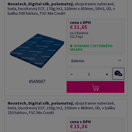
Novatech, Digital silk, polomatný,
obojstranne natierané,
biela, bezdrevný ECF, 170g/m2, 320mm x 450mm, SRA3, ÚD, v
balíku 500 hárkov, FSC Mix Credit
cena s DPH
€ 31,65
za 1 Balenie
(12,2 kg )
DODANIE Z EXTERNÉHO
SKLADU
Balenie
−
+
#569007
Novatech, Digital silk, polomatný,
obojstranne natierané,
biela, bezdrevný ECF, 150g/m2, 330mm x 480mm, ÚD, v balíku
250 hárkov, FSC Mix Credit
cena s DPH
€ 15,36