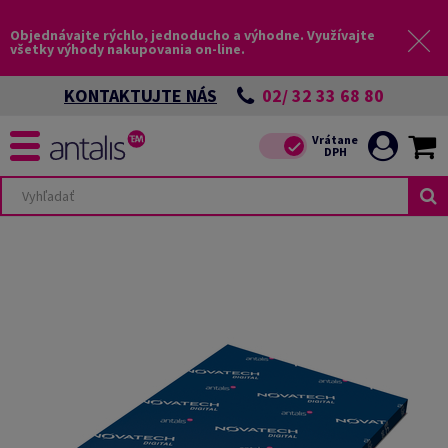
Objednávajte rýchlo, jednoducho a výhodne. Využívajte
všetky výhody nakupovania on-line.
02/ 32 33 68 80
KONTAKTUJTE NÁS