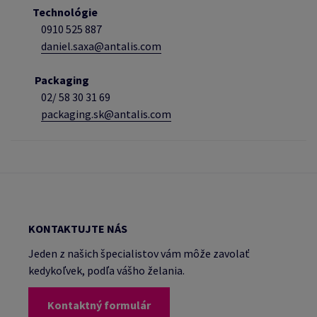
Technológie
0910 525 887
daniel.saxa@antalis.com
Packaging
02/
58 30 31 69
packaging.sk@antalis.com
KONTAKTUJTE NÁS
Jeden z našich špecialistov vám môže zavolať
kedykoľvek, podľa vášho želania.
Kontaktný formulár