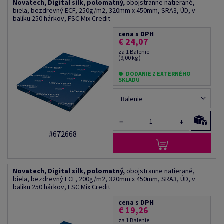
Novatech, Digital silk, polomatný,
obojstranne natierané,
biela, bezdrevný ECF, 250g/m2, 320mm x 450mm, SRA3, ÚD, v
balíku 250 hárkov, FSC Mix Credit
cena s DPH
€ 24,07
za 1 Balenie
(9,00 kg )
DODANIE Z EXTERNÉHO
SKLADU
Balenie
−
+
#672668
Novatech, Digital silk, polomatný,
obojstranne natierané,
biela, bezdrevný ECF, 200g/m2, 320mm x 450mm, SRA3, ÚD, v
balíku 250 hárkov, FSC Mix Credit
cena s DPH
€ 19,26
za 1 Balenie