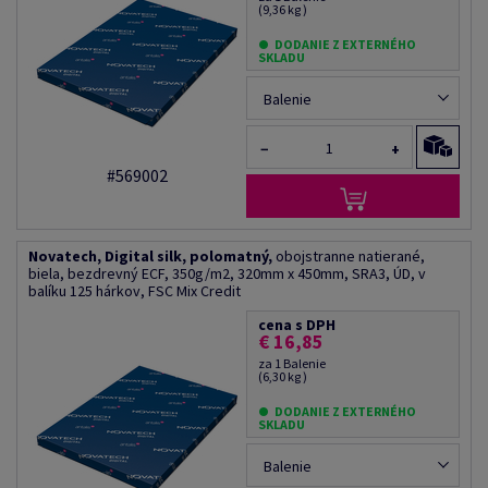
(9,36 kg )
DODANIE Z EXTERNÉHO
SKLADU
Balenie
−
+
#569002
Novatech, Digital silk, polomatný,
obojstranne natierané,
biela, bezdrevný ECF, 350g/m2, 320mm x 450mm, SRA3, ÚD, v
balíku 125 hárkov, FSC Mix Credit
cena s DPH
€ 16,85
za 1 Balenie
(6,30 kg )
DODANIE Z EXTERNÉHO
SKLADU
Balenie