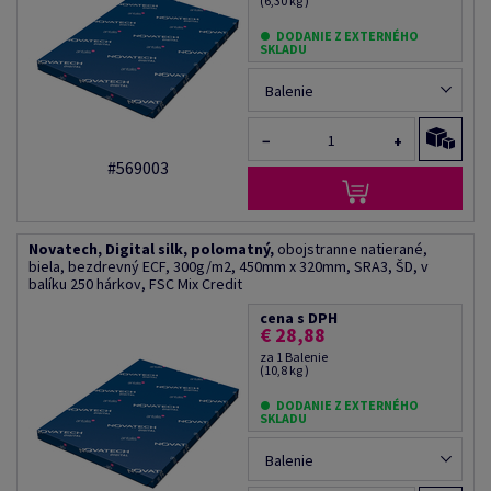
(6,30 kg )
DODANIE Z EXTERNÉHO
SKLADU
Balenie
−
+
#569003
Novatech, Digital silk, polomatný,
obojstranne natierané,
biela, bezdrevný ECF, 300g/m2, 450mm x 320mm, SRA3, ŠD, v
balíku 250 hárkov, FSC Mix Credit
cena s DPH
€ 28,88
za 1 Balenie
(10,8 kg )
DODANIE Z EXTERNÉHO
SKLADU
Balenie