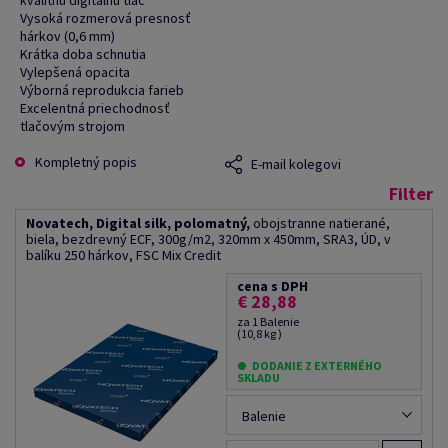
kvalitnú digitálnu tlač
Vysoká rozmerová presnosť
hárkov (0,6 mm)
Krátka doba schnutia
Vylepšená opacita
Výborná reprodukcia farieb
Excelentná priechodnosť
tlačovým strojom
Kompletný popis
E-mail kolegovi
Filter
Novatech, Digital silk, polomatný,
obojstranne natierané,
biela, bezdrevný ECF, 300g/m2, 320mm x 450mm, SRA3, ÚD, v
balíku 250 hárkov, FSC Mix Credit
cena s DPH
€ 28,88
za 1 Balenie
(10,8 kg )
DODANIE Z EXTERNÉHO
SKLADU
Balenie