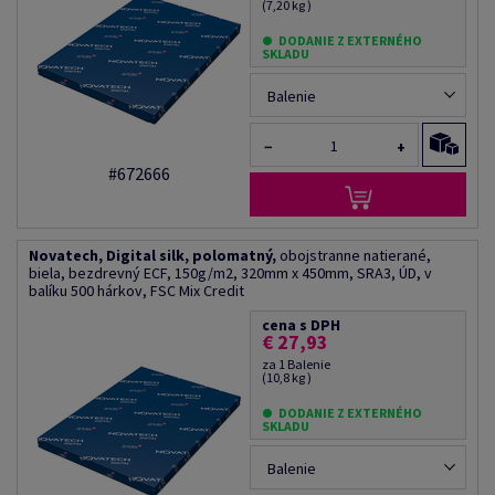
(7,20 kg )
DODANIE Z EXTERNÉHO
SKLADU
Balenie
−
+
#672666
Novatech, Digital silk, polomatný,
obojstranne natierané,
biela, bezdrevný ECF, 150g/m2, 320mm x 450mm, SRA3, ÚD, v
balíku 500 hárkov, FSC Mix Credit
cena s DPH
€ 27,93
za 1 Balenie
(10,8 kg )
DODANIE Z EXTERNÉHO
SKLADU
Balenie