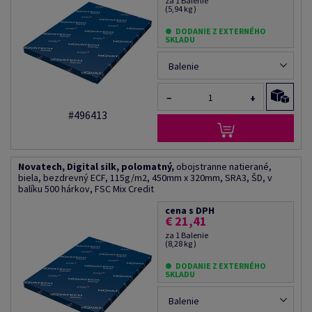
za 1 Balenie
(5,94 kg )
DODANIE Z EXTERNÉHO
SKLADU
Balenie
−
+
#496413
Novatech, Digital silk, polomatný,
obojstranne natierané,
biela, bezdrevný ECF, 115g/m2, 450mm x 320mm, SRA3, ŠD, v
balíku 500 hárkov, FSC Mix Credit
cena s DPH
€ 21,41
za 1 Balenie
(8,28 kg )
DODANIE Z EXTERNÉHO
SKLADU
Balenie