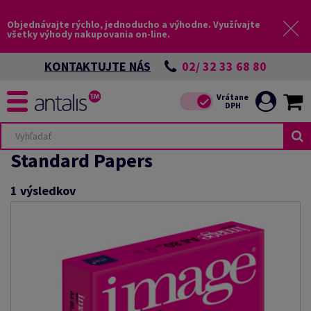
Objednávajte rýchlo, jednoducho a výhodne. Využívajte
všetky výhody nakupovania on-line.
02/ 32 33 68 80
KONTAKTUJTE NÁS
Standard Papers
1
výsledkov