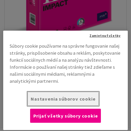
Zamietnuť všetky
Súbory cookie používame na správne fungovanie našej
stránky, prispôsobenie obsahu a reklám, poskytovanie
Image Impact
funkcií sociálnych médií a na analýzu návštevnosti.
Vysokokvalitný, ultra biely, hladký kopírovací papier. Vďaka
výbornej farebnej kontrast...
Informácie o používaní našej stránky tiež zdieľame s
našimi sociálnymi médiami, reklamnými a
Zobraziť produkty
(5)
analytickými partnermi.
Nastavenia súborov cookie
Papiere, Grafické kartóny, Obálky
Produkty pre digitálnu tlač
Dry Toner & Xerox
Nenatierané
Prijať všetky súbory cookie
Standard Papers