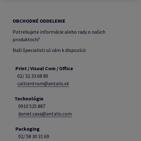
OBCHODNÉ ODDELENIE
Potrebujete informácie alebo rady o našich
produktoch?
Naši špecialisti sú vám k dispozícii:
Print / Visual Com / Office
02/ 32 33 68 80
callcentrum@antalis.sk
Technológie
0910 525 887
daniel.saxa@antalis.com
Packaging
02/
58 30 31 69