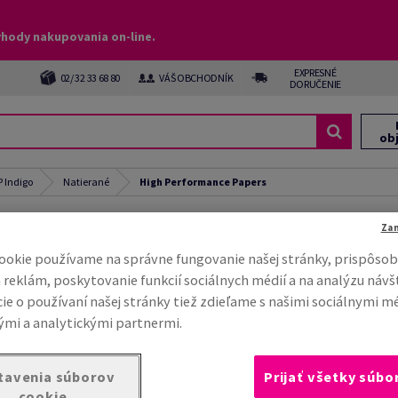
ýhody nakupovania on-line.
EXPRESNÉ
02/ 32 33 68 80
VÁŠ OBCHODNÍK
DORUČENIE
ob
 Indigo
Natierané
High Performance Papers
mance Papers
Za
ookie používame na správne fungovanie našej stránky, prispôsob
 reklám, poskytovanie funkcií sociálnych médií a na analýzu návš
ie o používaní našej stránky tiež zdieľame s našimi sociálnymi m
mi a analytickými partnermi.
tavenia súborov
Prijať všetky súbo
cookie