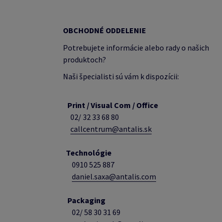
OBCHODNÉ ODDELENIE
Potrebujete informácie alebo rady o našich
produktoch?
Naši špecialisti sú vám k dispozícii:
Print / Visual Com / Office
02/ 32 33 68 80
callcentrum@antalis.sk
Technológie
0910 525 887
daniel.saxa@antalis.com
Packaging
02/
58 30 31 69