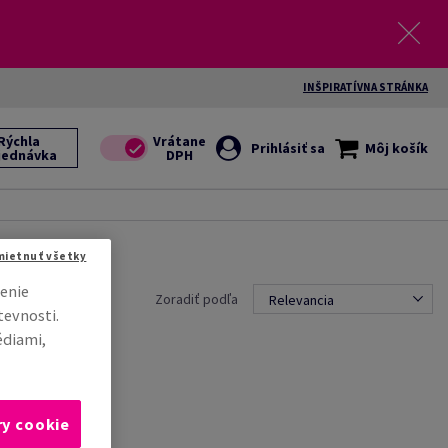
INŠPIRATÍVNA STRÁNKA
Rýchla
Prihlásiť sa
Môj košík
jednávka
mietnuť všetky
enie
Zoradiť podľa
Relevancia
tevnosti.
édiami,
ry cookie