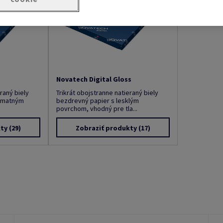
Novatech Digital Gloss
raný biely
Trikrát obojstranne natieraný biely
lomatným
bezdrevný papier s lesklým
povrchom, vhodný pre tla...
kty
(29)
Zobraziť produkty
(17)