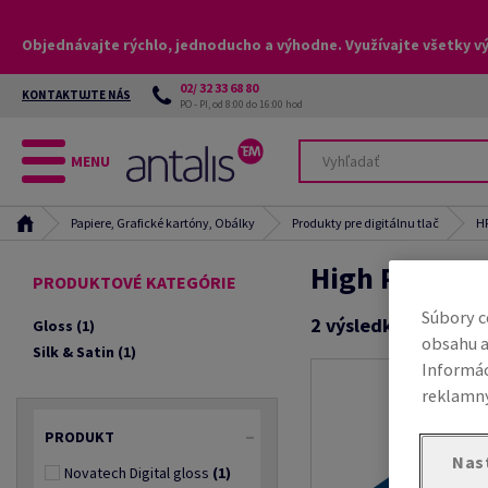
Objednávajte rýchlo, jednoducho a výhodne. Využívajte všetky v
02/ 32 33 68 80
KONTAKTUJTE NÁS
PO - PI, od 8:00 do 16:00 hod
MENU
Papiere, Grafické kartóny, Obálky
Produkty pre digitálnu tlač
HP
High Perfor
PRODUKTOVÉ KATEGÓRIE
Súbory c
2
výsledkov
Gloss
(1)
obsahu a
Silk & Satin
(1)
Informác
reklamný
PRODUKT
Nas
Novatech Digital gloss
(1)