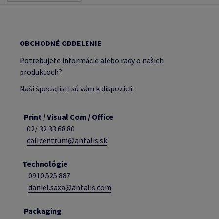
OBCHODNÉ ODDELENIE
Potrebujete informácie alebo rady o našich
produktoch?
Naši špecialisti sú vám k dispozícii:
Print / Visual Com / Office
02/ 32 33 68 80
callcentrum@antalis.sk
Technológie
0910 525 887
daniel.saxa@antalis.com
Packaging