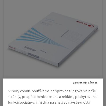
Zamietnuť všetky
Súbory cookie používame na správne fungovanie našej
Xerox Multi-use Labels pravouhlé
stránky, prispôsobenie obsahu a reklám, poskytovanie
Laserové štítky Xerox (s pravouhlými rohmi) sú k dispozícii s
funkcií sociálnych médií a na analýzu návštevnosti.
permanentným lepidlom. Šp...