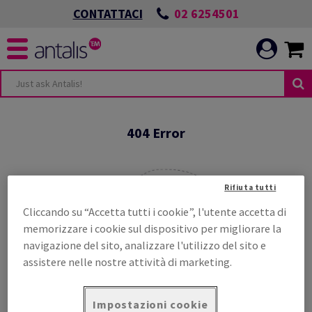
02 6254501
CONTATTACI
 NOI
404 Error
 NOI
Rifiuta tutti
NOSTRE PRESTAZIONI
TURA
Cliccando su “Accetta tutti i cookie”, l'utente accetta di
memorizzare i cookie sul dispositivo per migliorare la
navigazione del sito, analizzare l'utilizzo del sito e
I E COMPORTAMENTI
Ti sei perso ?
L'ESEMPLARITÀ
assistere nelle nostre attività di marketing.
UPPO
Impostazioni cookie