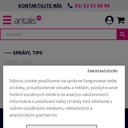
02/ 32 33 68 80
KONTAKTUJTE NÁS
SPRÁVY, TIPS
15 dec 2021 —
Zamietnuť všetky
Zdieľať
Tlačiť
Súbory cookie používame na správne fungovanie našej
stránky, prispôsobenie obsahu a reklám, poskytovanie
funkcií sociálnych médií a na analýzu návštevnosti.
Informácie o používaní našej stránky tiež zdieľame s
našimi sociálnymi médiami, reklamnými a
analytickými partnermi.