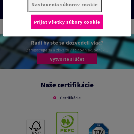
Nastavenia súborov cookie
Prijať všetky súbory cookie
Home
Naša ponuka
Packaging
Blog
News
product-return-issues
Radi by ste sa dozvedeli viac?
Zaregistrujte sa a získajte viac noviniek, ponúk ...
Vytvorte si účet
Naše certifikácie
Certifikácie