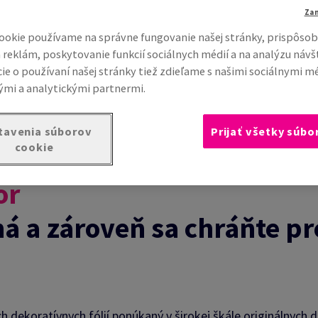
Za
ookie používame na správne fungovanie našej stránky, prispôsob
 reklám, poskytovanie funkcií sociálnych médií a na analýzu návš
ie o používaní našej stránky tiež zdieľame s našimi sociálnymi m
mi a analytickými partnermi.
tavenia súborov
Prijať všetky súbo
cookie
or
kná a zároveň sa chráňte 
 dekoratívnych fólií ponúkaný v širokej škále originálnych 