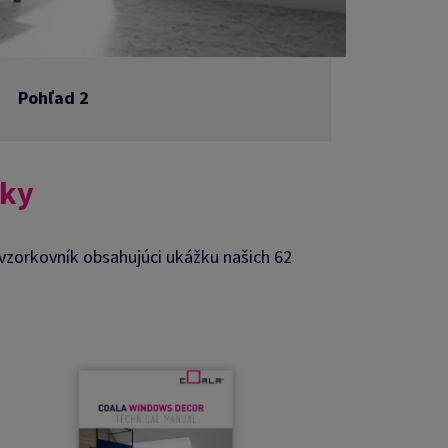
Pohľad 2
íky
ež vzorkovník obsahujúci ukážku našich 62