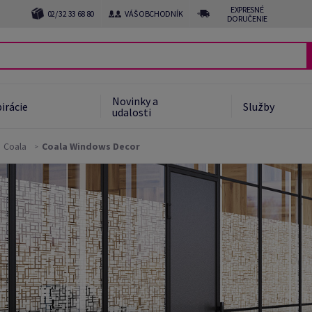
EXPRESNÉ
02/ 32 33 68 80
VÁŠ OBCHODNÍK
DORUČENIE
Novinky a
irácie
Služby
udalosti
Coala
Coala Windows Decor