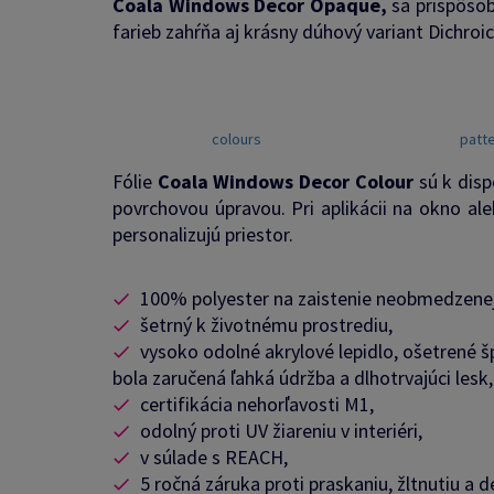
Coala Windows Decor Opaque,
sa prispôsob
farieb zahŕňa aj krásny dúhový variant Dichroic 
colours
patt
Fólie
Coala Windows Decor Colour
sú k disp
povrchovou úpravou. Pri aplikácii na okno al
personalizujú priestor.
100% polyester na zaistenie neobmedzenej v
šetrný k životnému prostrediu,
vysoko odolné akrylové lepidlo, ošetrené š
bola zaručená ľahká údržba a dlhotrvajúci lesk,
certifikácia nehorľavosti M1,
odolný proti UV žiareniu v interiéri,
v súlade s REACH,
5 ročná záruka proti praskaniu, žltnutiu a d