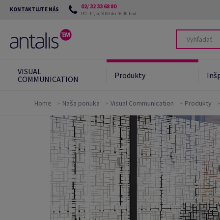
02/ 32 33 68 80
KONTAKTUJTE NÁS
PO - PI, od 8:00 do 16:00 hod
VISUAL
Produkty
Inšp
COMMUNICATION
Home
Naša ponuka
Visual Communication
Produkty