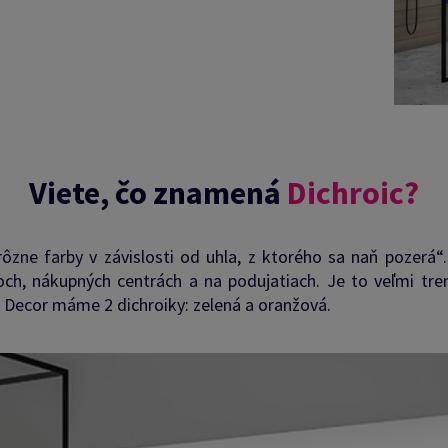
Viete, čo znamená
Dichroic?
ôzne farby v závislosti od uhla, z ktorého sa naň pozerá“
och, nákupných centrách a na podujatiach. Je to veľmi tren
s Decor máme 2 dichroiky: zelená a oranžová.