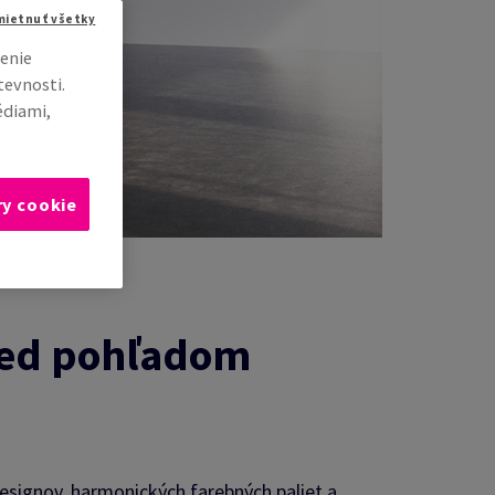
mietnuť všetky
enie
tevnosti.
édiami,
ry cookie
pred pohľadom
designov, harmonických farebných paliet a