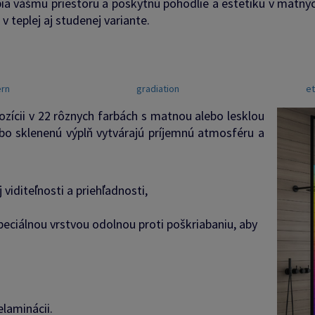
ia vášmu priestoru a poskytnú pohodlie a estetiku v matnýc
v teplej aj studenej variante.
ern
gradiation
e
ozícii v 22 rôznych farbách s matnou alebo lesklou
ebo sklenenú výplň vytvárajú príjemnú atmosféru a
iditeľnosti a priehľadnosti,
peciálnou vrstvou odolnou proti poškriabaniu, aby
elaminácii.