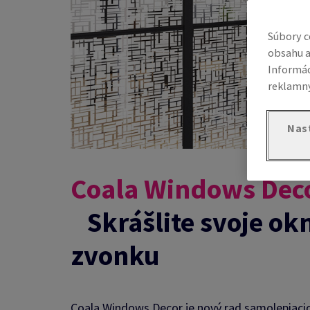
Súbory c
obsahu a
Informác
reklamný
Nas
Coala Windows Dec
Skrášlite svoje o
zvonku
Coala Windows Decor je nový rad samolepiacich