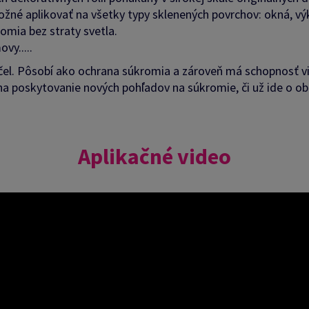
žné aplikovať na všetky typy sklenených povrchov: okná, výk
omia bez straty svetla.
vy.....
účel. Pôsobí ako ochrana súkromia a zároveň má schopnosť v
 na poskytovanie nových pohľadov na súkromie, či už ide o o
Aplikačné video