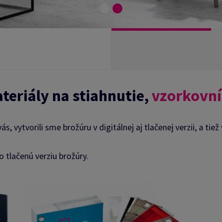
teriály na stiahnutie,
vzorkovn
, vytvorili sme brožúru v digitálnej aj tlačenej verzii, a ti
 tlačenú verziu brožúry.