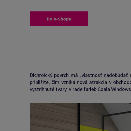
Do e-Shopu
Dichroický povrch má „vlastnosť nadobúdať r
priblížite, čím vzniká nová atrakcia v obchod
vystrihnuté tvary. V rade farieb Coala Window