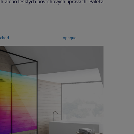
h alebo lesklých povrchových úpravách. Paleta
tched
opaque