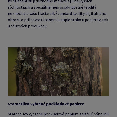
konzistentnú priechodnosť tlače aj v najvyšších
rýchlostiach a špeciálne neprosiaknutelné lepdilá
neznečistia vašu tlačiareň.
Štandard kvality digitálneho
obrazu a priľnavosti tonera k papieru ako u papierov, tak
u fóliových produktov.
Starostlivo vybrané podkladové papiere
Starostlivo vybrané podkladové papiere zaisťujú výbornú