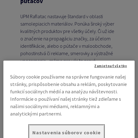
pútačov
UPM Raflatac nastavuje štandard v oblasti
samolepiacich materiálov.
Ponúka široký výber
kvalitných produktov pre všetky účely. Či už ide
o značenie na propagáciu značky, za účelom
identifikácie, alebo o pútače v maloobchode,
pohostinstvá či reklame, smerovky a výstražné
upozornenia - máme pre vás to pravé
Zamietnuť všetky
riešenie.
Produkty UPM Raflatac ponúkajú ten
správny výber lícových materiálov, lepidiel a
Súbory cookie používame na správne fungovanie našej
podkladov, ktoré splnia estetické i funkčné
stránky, prispôsobenie obsahu a reklám, poskytovanie
požiadavky vašej aplikácie.
A čo je dôležité, je
funkcií sociálnych médií a na analýzu návštevnosti.
zaručená aj udržateľnosť vzhľadom na to, že
Informácie o používaní našej stránky tiež zdieľame s
výrobné závody majú certifikáciu ISO14001,
našimi sociálnymi médiami, reklamnými a
mnoho produktov má certifikáciu FSC a
analytickými partnermi.
vodouriediteľné lepidlá neobsahujú chemické
rozpúšťadlá.
Nastavenia súborov cookie