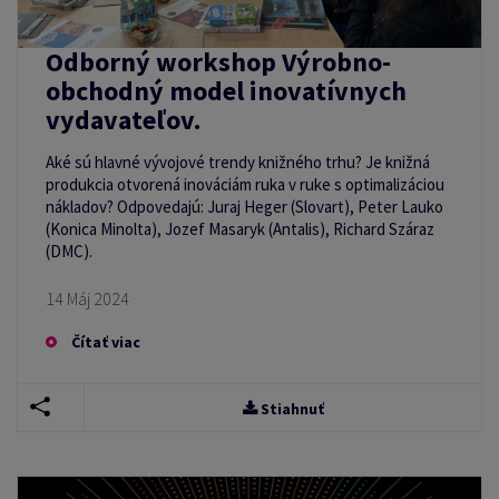
Odborný workshop Výrobno-
obchodný model inovatívnych
vydavateľov.
Aké sú hlavné vývojové trendy knižného trhu? Je knižná
produkcia otvorená inováciám ruka v ruke s optimalizáciou
nákladov? Odpovedajú: Juraj Heger (Slovart), Peter Lauko
(Konica Minolta), Jozef Masaryk (Antalis), Richard Száraz
(DMC).
14 Máj 2024
Čítať viac
Stiahnuť