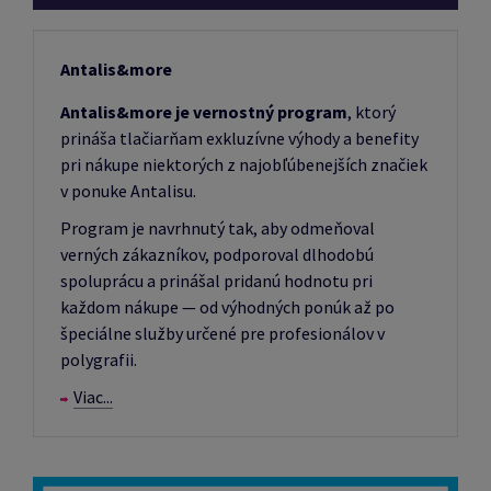
Antalis&more
Antalis&more je vernostný program
, ktorý
prináša tlačiarňam exkluzívne výhody a benefity
pri nákupe niektorých z najobľúbenejších značiek
v ponuke Antalisu.
Program je navrhnutý tak, aby odmeňoval
verných zákazníkov, podporoval dlhodobú
spoluprácu a prinášal pridanú hodnotu pri
každom nákupe — od výhodných ponúk až po
špeciálne služby určené pre profesionálov v
polygrafii.
Viac...