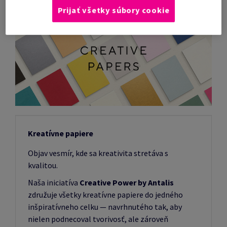
Prijať všetky súbory cookie
Kreatívne papiere
Objav vesmír, kde sa kreativita stretáva s
kvalitou.
Naša iniciatíva
Creative Power by Antalis
združuje všetky kreatívne papiere do jedného
inšpiratívneho celku — navrhnutého tak, aby
nielen podnecoval tvorivosť, ale zároveň