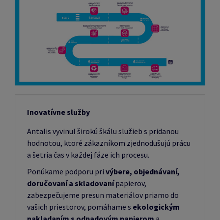
Inovatívne služby
Antalis vyvinul širokú škálu služieb s pridanou
hodnotou, ktoré zákazníkom zjednodušujú prácu
a šetria čas v každej fáze ich procesu.
Ponúkame podporu pri
výbere, objednávaní,
doručovaní a skladovaní
papierov,
zabezpečujeme presun materiálov priamo do
vašich priestorov, pomáhame s
ekologickým
nakladaním s odpadovým papierom
a