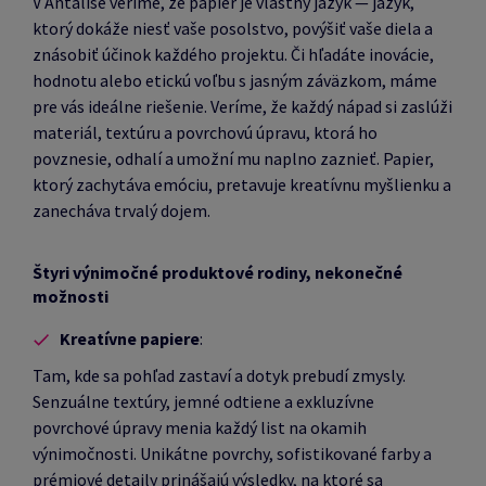
V Antalise veríme, že papier je vlastný jazyk — jazyk,
ktorý dokáže niesť vaše posolstvo, povýšiť vaše diela a
znásobiť účinok každého projektu. Či hľadáte inovácie,
hodnotu alebo etickú voľbu s jasným záväzkom, máme
pre vás ideálne riešenie. Veríme, že každý nápad si zaslúži
materiál, textúru a povrchovú úpravu, ktorá ho
povznesie, odhalí a umožní mu naplno zaznieť. Papier,
ktorý zachytáva emóciu, pretavuje kreatívnu myšlienku a
zanecháva trvalý dojem.
Štyri výnimočné produktové rodiny, nekonečné
možnosti
Kreatívne papiere
:
Tam, kde sa pohľad zastaví a dotyk prebudí zmysly.
Senzuálne textúry, jemné odtiene a exkluzívne
povrchové úpravy menia každý list na okamih
výnimočnosti. Unikátne povrchy, sofistikované farby a
prémiové detaily prinášajú výsledky, na ktoré sa