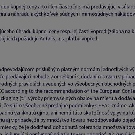
radou kúpnej ceny a to i len čiastočne, má predávajúci v súla
ia a náhradu akýchkoľvek súdnych i mimosúdnych nákladov
júceho úhradu kúpnej ceny resp. jej časti vopred (záloha na
júcich požaduje Antalis, a.s. platbu vopred.
zodpovedajúcom príslušným platným normám jednotlivých výr
 že predávajúci nebude v omeškaní s dodaním tovaru v príp
árodných pravidlách uvedených vo všeobecných obchodných 
EC according to the recommandation of the European Confed
ackaging (t.j. výroby priemyselných obalov na mieru a dodáv
ú, že sú im všeobecné predajné podmienky CEPAC známe. Ak j
adnú vzniknutú ujmu, ani nemá táto skutočnosť vplyv na kú
 aj v prípade, že by množstvo tovaru nezodpovedalo objedn
enky, že je dodržaná dohodnutá tolerancia množstva tovaru
 je kupujúci oprávnený prijatie tovaru odoprieť. Ak kupujúc