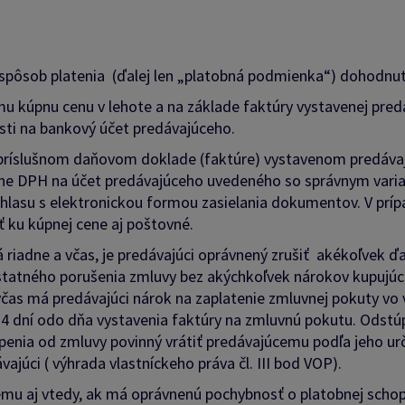
i spôsob platenia (ďalej len „platobná podmienka“) dohodnut
emu kúpnu cenu v lehote a na základe faktúry vystavenej p
ti na bankový účet predávajúceho.
príslušnom daňovom doklade (faktúre) vystavenom predáva
tane DPH na účet predávajúceho uvedeného so správnym vari
lasu s elektronickou formou zasielania dokumentov. V prípa
ať ku kúpnej cene aj poštovné.
 riadne a včas, je predávajúci oprávnený zrušiť akékoľvek 
dstatného porušenia zmluvy bez akýchkoľvek nárokov kupujú
včas má predávajúci nárok na zaplatenie zmluvnej pokuty vo
14 dní odo dňa vystavenia faktúry na zmluvnú pokutu. Odst
túpenia od zmluvy povinný vrátiť predávajúcemu podľa jeho 
ajúci ( výhrada vlastníckeho práva čl. III bod VOP).
emu aj vtedy, ak má oprávnenú pochybnosť o platobnej schop