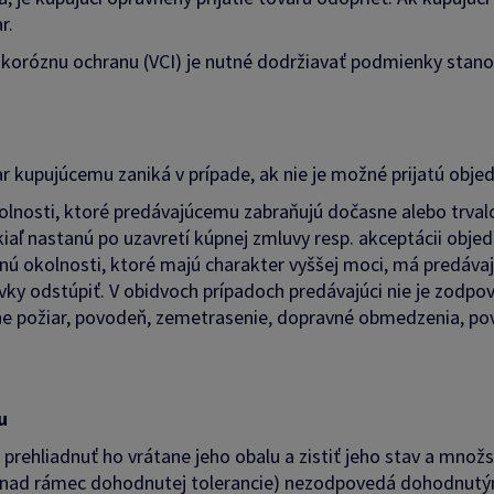
r.
koróznu ochranu (VCI) je nutné dodržiavať podmienky stanov
kupujúcemu zaniká v prípade, ak nie je možné prijatú objed
osti, ktoré predávajúcemu zabraňujú dočasne alebo trvalo s
aľ nastanú po uzavretí kúpnej zmluvy resp. akceptácii obje
nú okolnosti, ktoré majú charakter vyššej moci, má predávaj
vky odstúpiť. V obidvoch prípadoch predávajúci nie je zodp
čne požiar, povodeň, zemetrasenie, dopravné obmedzenia, po
u
, prehliadnuť ho vrátane jeho obalu a zistiť jeho stav a mno
tvo (nad rámec dohodnutej tolerancie) nezodpovedá dohodnu