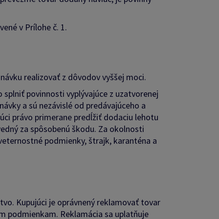
ené v Prílohe č. 1.
návku realizovať z dôvodov vyššej moci.
plniť povinnosti vyplývajúce z uzatvorenej
dnávky a sú nezávislé od predávajúceho a
úci právo primerane predĺžiť dodaciu lehotu
ovedný za spôsobenú škodu. Za okolnosti
veternostné podmienky, štrajk, karanténa a
žstvo. Kupujúci je oprávnený reklamovať tovar
tým podmienkam. Reklamácia sa uplatňuje