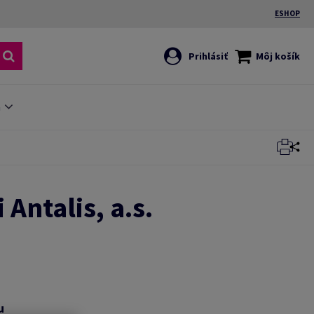
ESHOP
Prihlásiť
Môj košík
G
ntalis, a.s.
u