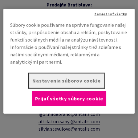
Predajňa Bratislava:
Zamietnuť všetky
Ukončenie prevádzky k 30.6.2026
,
Súbory cookie používame na správne fungovanie našej
Všetky naše produkty a služby sú vám naďalej k dispozícii
stránky, prispôsobenie obsahu a reklám, poskytovanie
prostredníctvom
e-shopu
, call centra s možnosťou
funkcií sociálnych médií a na analýzu návštevnosti.
vyzdvihnutia tovaru na
výdajnom mieste vo Sv. Juri
.
Informácie o používaní našej stránky tiež zdieľame s
našimi sociálnymi médiami, reklamnými a
analytickými partnermi.
Predajňa Košice:
Nastavenia súborov cookie
PO - PI 8:00 - 12:30 13:00 - 16:30
📍
Južná trieda 66/1591, 040 01 Košice
Prijať všetky súbory cookie
Tel.: 0918 404 643, 055/ 62 22 125
igor.hildebrand@antalis.com
attila.turcsanyi@antalis.com
silvia.stevulova@antalis.com