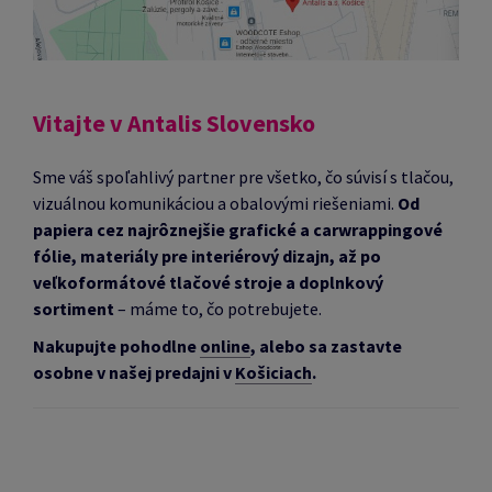
RÍKLADNOSTI
Vitajte v Antalis Slovensko
Sme váš spoľahlivý partner pre všetko, čo súvisí s tlačou,
vizuálnou komunikáciou a obalovými riešeniami.
Od
papiera cez najrôznejšie grafické a carwrappingové
fólie, materiály pre interiérový dizajn, až po
veľkoformátové tlačové stroje a doplnkový
sortiment
– máme to, čo potrebujete.
Nakupujte pohodlne
online
, alebo sa zastavte
osobne v našej predajni v
Košiciach
.