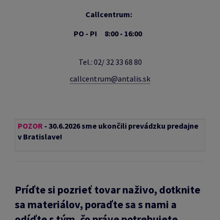
Callcentrum:
PO - PI 8:00 - 16:00
Tel.: 02/ 32 33 68 80
callcentrum@antalis.sk
POZOR
- 30.6.2026 sme ukončili prevádzku predajne
v Bratislave!
Príďte si pozrieť tovar naživo, dotknite
sa materiálov, poraďte sa s nami a
odíďte s tým, čo práve potrebujete.