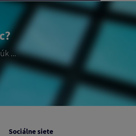
ac?
k ...
Sociálne siete