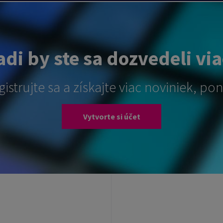
di by ste sa dozvedeli vi
gistrujte sa a získajte viac noviniek, ponú
Vytvorte si účet