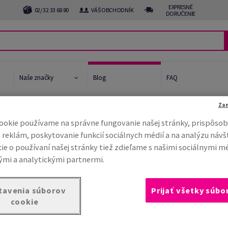
EXPRESNÉ
02/ 32 33 68 80
VÁŠ OBCHODNÍK
DORUČENIE
Naše značky
Blog
FAQ
Za
rtcuts-best-productivity
ookie používame na správne fungovanie našej stránky, prispôsob
ER´IN
ňme budúcnosť
 reklám, poskytovanie funkcií sociálnych médií a na analýzu návš
na životného prostredia
ie o používaní našej stránky tiež zdieľame s našimi sociálnymi m
mi a analytickými partnermi.
 Star System™
 card
tavenia súborov
Prijať všetky súbo
cookie