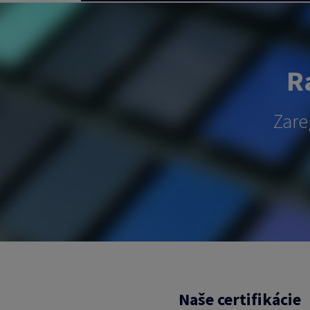
Ra
Zare
Naše certifikácie