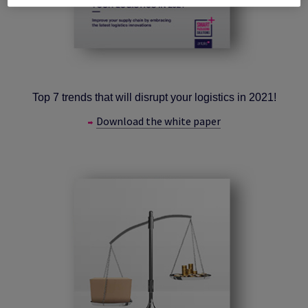
Top 7 trends that will disrupt your logistics in 2021!
Download the white paper