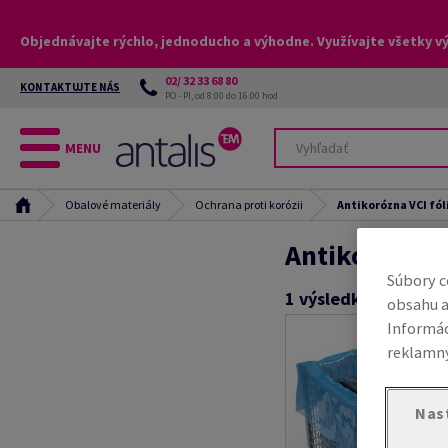
Objednávajte rýchlo, jednoducho a výhodne. Využívajte všetky v
02/ 32 33 68 80
KONTAKTUJTE NÁS
PO - PI, od 8:00 do 16:00 hod
MENU
Obalové materiály
Ochrana proti korózii
Antikorózna VCI fól
Antikorózna V
Súbory c
1
výsledkov
obsahu a
Informác
reklamný
Nas