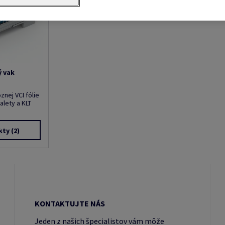
ý vak
znej VCI fólie
lety a KLT
kty
(2)
KONTAKTUJTE NÁS
Jeden z našich špecialistov vám môže