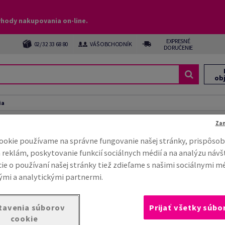
ýhody nakupovania on-line.
EXPRESNÉ
02/ 32 33 68 80
VÁŠ OBCHODNÍK
DORUČENIE
ob
ia
CI fólia
Za
ookie používame na správne fungovanie našej stránky, prispôsob
 reklám, poskytovanie funkcií sociálnych médií a na analýzu návš
ie o používaní našej stránky tiež zdieľame s našimi sociálnymi m
mi a analytickými partnermi.
tavenia súborov
Prijať všetky súbo
cookie