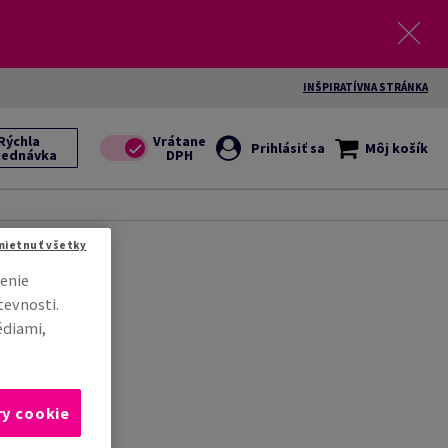
INŠPIRATÍVNA STRÁNKA
Rýchla
Prihlásiť sa
Môj košík
jednávka
mietnuť všetky
enie
tevnosti.
édiami,
ry cookie