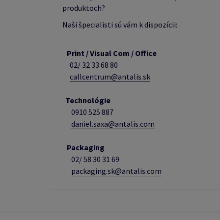
produktoch?
Naši špecialisti sú vám k dispozícii:
Print / Visual Com / Office
02/ 32 33 68 80
callcentrum@antalis.sk
Technológie
0910 525 887
daniel.saxa@antalis.com
Packaging
02/
58 30 31 69
packaging.sk@antalis.com