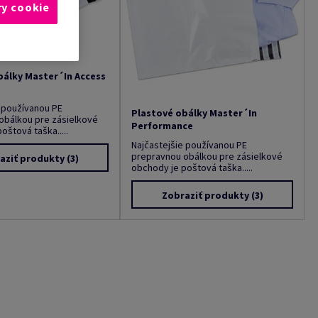
ry cookie
bálky Master´In Access
e používanou PE
Plastové obálky Master´In
obálkou pre zásielkové
Performance
oštová taška.....
Najčastejšie používanou PE
prepravnou obálkou pre zásielkové
aziť produkty
(3)
obchody je poštová taška.....
Zobraziť produkty
(3)