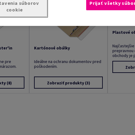
tavenia súborov
Prijať všetky súbo
cookie
Plastové o
Najčastejši
ter'in
Kartónové obálky
prepravnou 
obchody je p
lne pre
Ideálne na ochranu dokumentov pred
 nárazom.
poškodením.
Zobr
kty
(8)
Zobraziť produkty
(3)