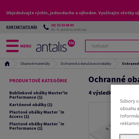
Objednávajte rýchlo, jednoducho a výhodne. Využívajte všetky v
02/ 32 33 68 80
KONTAKTUJTE NÁS
PO - PI, od 8:00 do 16:00 hod
MENU
Obalové materiály
Ochranné a doručovacie obálky
Ochranné
Ochranné ob
PRODUKTOVÉ KATEGÓRIE
4
výsledkov
Bublinkové obálky Master'in
Performance
(1)
Súbory c
Kartónové obálky
(1)
obsahu a
Plastové obálky Master´In
Informác
Access
(1)
reklamný
Plastové obálky Master´In
Performance
(1)