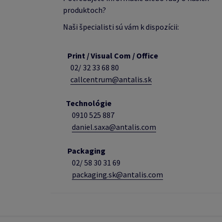
produktoch?
Naši špecialisti sú vám k dispozícii:
Print / Visual Com / Office
02/ 32 33 68 80
callcentrum@antalis.sk
Technológie
0910 525 887
daniel.saxa@antalis.com
Packaging
02/
58 30 31 69
packaging.sk@antalis.com