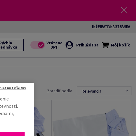
INŠPIRATÍVNA STRÁNKA
Rýchla
Prihlásiť sa
Môj košík
jednávka
mietnuť všetky
Zoradiť podľa
Relevancia
enie
tevnosti.
édiami,