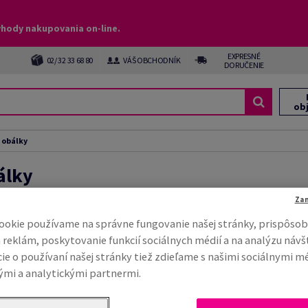
ýhody nakupovania on-line.
EXPRESNÉ
02/ 32 33 68 80
VÁŠ OBCHODNÍK
DORUČENIE
ob
 obálky
álky
Za
ookie používame na správne fungovanie našej stránky, prispôsob
 reklám, poskytovanie funkcií sociálnych médií a na analýzu návš
ie o používaní našej stránky tiež zdieľame s našimi sociálnymi m
mi a analytickými partnermi.