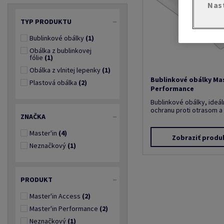
Nas
TYP PRODUKTU
Bublinkové obálky
(1)
Obálka z bublinkovej
fólie
(1)
Obálka z vlnitej lepenky
(1)
Bublinkové obálky Mas
Plastová obálka
(2)
Performance
Bublinkové obálky, ideá
ochranu proti otrasom a
ZNAČKA
Master'in
(4)
Zobraziť produ
Neznačkový
(1)
PRODUKT
Master'in Access
(2)
Master'in Performance
(2)
Neznačkový
(1)