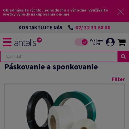
Objednávajte rýchlo, jednoducho a výhodne. Využívajte
všetky výhody nakupovania on-line.
02/ 32 33 68 80
KONTAKTUJTE NÁS
Páskovanie a sponkovanie
Filter