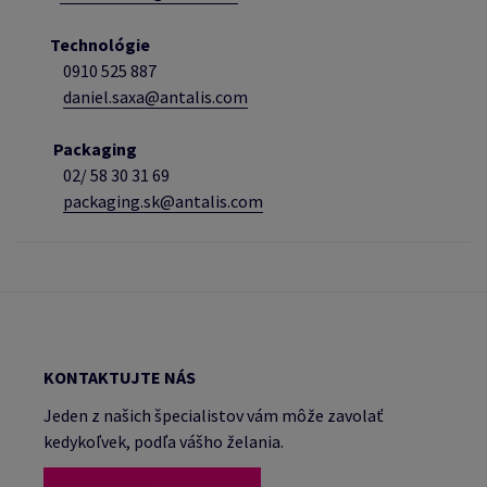
Technológie
0910 525 887
daniel.saxa@antalis.com
Packaging
02/
58 30 31 69
packaging.sk@antalis.com
KONTAKTUJTE NÁS
Jeden z našich špecialistov vám môže zavolať
kedykoľvek, podľa vášho želania.