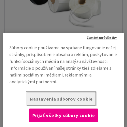
Zamietnuť všetky
Viazacie pásky
(4)
Súbory cookie používame na správne fungovanie našej
stránky, prispôsobenie obsahu a reklám, poskytovanie
PP Viazacie pásky Master´in Performance
(2)
funkcií sociálnych médií a na analýzu návštevnosti.
PET viazacie pásky Master´in Expert
(1)
PET viazacie pásky
(1)
Informácie o používaní našej stránky tiež zdieľame s
našimi sociálnymi médiami, reklamnými a
analytickými partnermi.
Nastavenia súborov cookie
Prijať všetky súbory cookie