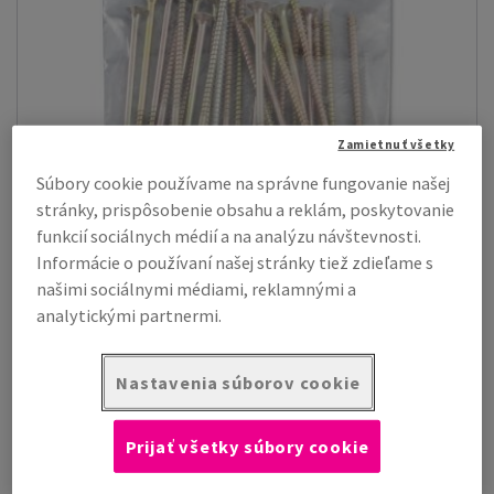
Zamietnuť všetky
Súbory cookie používame na správne fungovanie našej
stránky, prispôsobenie obsahu a reklám, poskytovanie
funkcií sociálnych médií a na analýzu návštevnosti.
Informácie o používaní našej stránky tiež zdieľame s
našimi sociálnymi médiami, reklamnými a
Zipové sáčky Master'In Performance
analytickými partnermi.
Praktické rýchlo uzatvárateľné vrecká s prítlačnými tesniacimi
páskami na jednoduché, r...
Nastavenia súborov cookie
Zobraziť produkty
(6)
Prijať všetky súbory cookie
Obalové materiály
Vrecia a vrecká