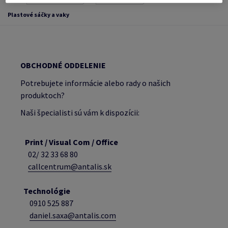
Plastové sáčky a vaky
OBCHODNÉ ODDELENIE
Potrebujete informácie alebo rady o našich
produktoch?
Naši špecialisti sú vám k dispozícii:
Print / Visual Com / Office
02/ 32 33 68 80
callcentrum@antalis.sk
Technológie
0910 525 887
daniel.saxa@antalis.com