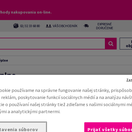
ýhody nakupovania on-line.
EXPRESNÉ
02/ 32 33 68 80
VÁŠ OBCHODNÍK
DORUČENIE
ob
ýplne
plne
Za
ookie používame na správne fungovanie našej stránky, prispôsob
 reklám, poskytovanie funkcií sociálnych médií a na analýzu návš
ie o používaní našej stránky tiež zdieľame s našimi sociálnymi m
mi a analytickými partnermi.
tavenia súborov
Prijať všetky súbo