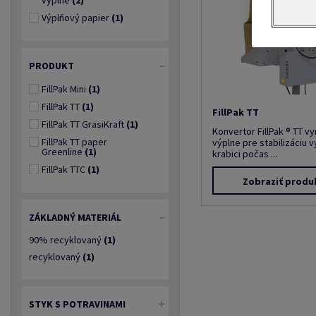
výplne
(2)
Výplňový papier
(1)
PRODUKT
FillPak Mini
(1)
FillPak TT
(1)
FillPak TT
FillPak TT GrasiKraft
(1)
Konvertor FillPak ® TT v
FillPak TT paper
výplne pre stabilizáciu 
Greenline
(1)
krabici počas ...
FillPak TTC
(1)
Zobraziť produ
ZÁKLADNÝ MATERIÁL
90% recyklovaný
(1)
recyklovaný
(1)
STYK S POTRAVINAMI