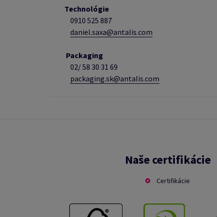
Technológie
0910 525 887
daniel.saxa@antalis.com
Packaging
02/
58 30 31 69
packaging.sk@antalis.com
Naše certifikácie
Certifikácie