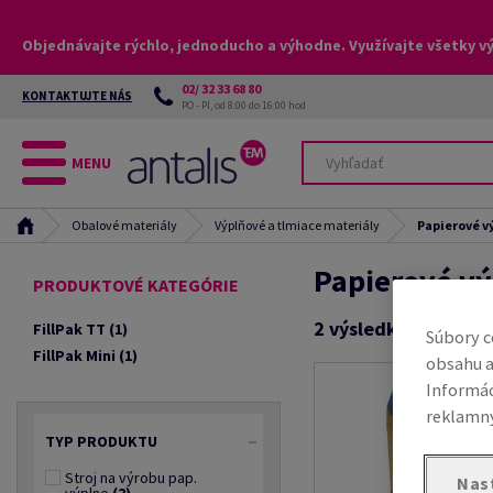
Objednávajte rýchlo, jednoducho a výhodne. Využívajte všetky v
02/ 32 33 68 80
KONTAKTUJTE NÁS
PO - PI, od 8:00 do 16:00 hod
MENU
Obalové materiály
Výplňové a tlmiace materiály
Papierové v
Papierové vý
PRODUKTOVÉ KATEGÓRIE
2
výsledkov
FillPak TT
(1)
Súbory c
FillPak Mini
(1)
obsahu a
Informác
reklamný
TYP PRODUKTU
Stroj na výrobu pap.
Nas