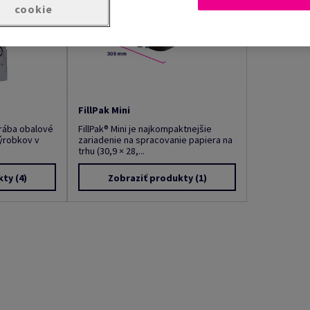
cookie
FillPak Mini
yrába obalové
FillPak® Mini je najkompaktnejšie
výrobkov v
zariadenie na spracovanie papiera na
trhu (30,9 × 28,...
kty
(4)
Zobraziť produkty
(1)