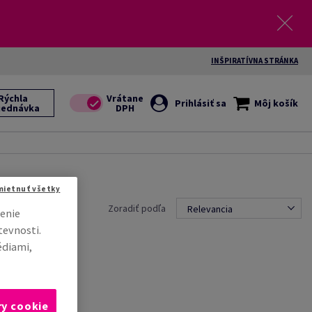
INŠPIRATÍVNA STRÁNKA
Rýchla
Prihlásiť sa
Môj košík
jednávka
mietnuť všetky
Zoradiť podľa
Relevancia
enie
tevnosti.
édiami,
ry cookie