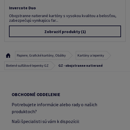
Invercote Duo
Obojstranne natierané kartóny s vysokou kvalitou a belosťou,
zabezpečujú vynikajúcu far...
Zobraziť produkty
(1)
Papiere, Grafické kartóny, Obálky
Kartóny a lepenky
Bielené sulfátové lepenky GZ
GZ - obojstranne natierané
OBCHODNÉ ODDELENIE
Potrebujete informácie alebo rady o našich
produktoch?
Naši špecialisti sú vám k dispozícii: