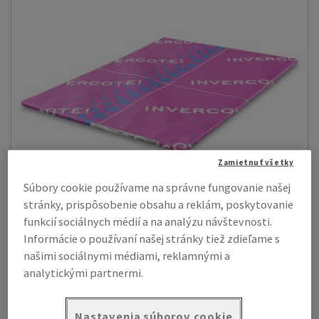
Zamietnuť všetky
Súbory cookie používame na správne fungovanie našej
stránky, prispôsobenie obsahu a reklám, poskytovanie
funkcií sociálnych médií a na analýzu návštevnosti.
Informácie o používaní našej stránky tiež zdieľame s
našimi sociálnymi médiami, reklamnými a
Invercote Creato
analytickými partnermi.
Obojstranne natierané kartóny s vysokou kvalitou a belosťou,
zabezpečujú vynikajúcu far...
Zobraziť produkty
(6)
Nastavenia súborov cookie