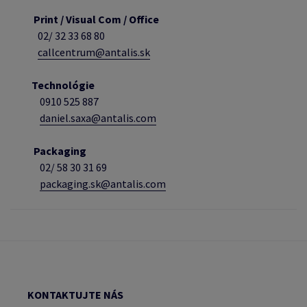
Print / Visual Com / Office
02/ 32 33 68 80
callcentrum@antalis.sk
Technológie
0910 525 887
daniel.saxa@antalis.com
Packaging
02/
58 30 31 69
packaging.sk@antalis.com
KONTAKTUJTE NÁS