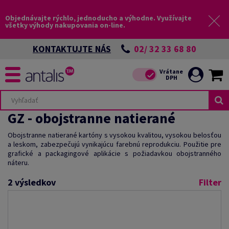
Objednávajte rýchlo, jednoducho a výhodne. Využívajte
všetky výhody nakupovania on-line.
02/ 32 33 68 80
KONTAKTUJTE NÁS
GZ - obojstranne natierané
Obojstranne natierané kartóny s vysokou kvalitou, vysokou belosťou
a leskom, zabezpečujú vynikajúcu farebnú reprodukciu. Použitie pre
grafické a packagingové aplikácie s požiadavkou obojstranného
náteru.
2
výsledkov
Filter