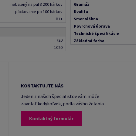
nebalený na pal 3 200 hárkov
Gramáž
páčkovanie po 100 hárkov
Kvalita
B1+
Smer vlákna
Povrchová úprava
Technické špecifikácie
720
Základná farba
1020
KONTAKTUJTE NÁS
Jeden z našich špecialistov vám môže
zavolať kedykoľvek, podľa vášho želania.
Kontaktný formulár