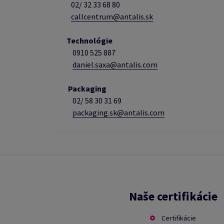
02/ 32 33 68 80
callcentrum@antalis.sk
Technológie
0910 525 887
daniel.saxa@antalis.com
Packaging
02/
58 30 31 69
packaging.sk@antalis.com
Naše certifikácie
Certifikácie