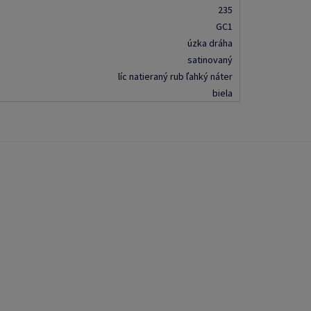
235
GC1
úzka dráha
satinovaný
líc natieraný rub ľahký náter
biela