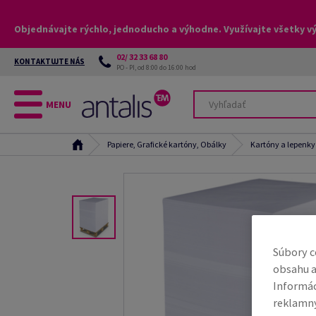
Objednávajte rýchlo, jednoducho a výhodne. Využívajte všetky v
02/ 32 33 68 80
KONTAKTUJTE NÁS
PO - PI, od 8:00 do 16:00 hod
MENU
Papiere, Grafické kartóny, Obálky
Kartóny a lepenky
Súbory c
obsahu a
Informác
reklamný