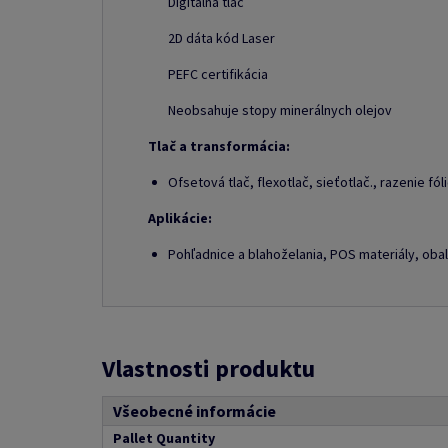
Digitálna tlač
2D dáta kód Laser
PEFC certifikácia
Neobsahuje stopy minerálnych olejov
Tlač a transformácia:
Ofsetová tlač, flexotlač, sieťotlač., razenie fó
Aplikácie:
Pohľadnice a blahoželania, POS materiály, obal
Vlastnosti produktu
Všeobecné informácie
Pallet Quantity