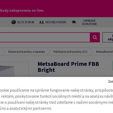
ýhody nakupovania on-line.
EXPRESNÉ
02/ 32 33 68 80
VÁŠ OBCHODNÍK
DORUČENIE
ob
Natierané kartóny a lepenky
Pohľadnicové kartóny GC1
MetsaBoard P
MetsaBoard Prime FBB
Bright
#565332
Za
MetsaBoard, Prime FBB Bright new, satinovaný, líc
ookie používame na správne fungovanie našej stránky, prispôsob
rub ľahký náter, biela, biely rub, BCTMP, GC1, 235
720mm x 1020mm, B1+, ÚD, nebalený na pal 3 200 
 reklám, poskytovanie funkcií sociálnych médií a na analýzu návš
páčkovanie po 100 hárkov, 75 % PEFC Certified
ie o používaní našej stránky tiež zdieľame s našimi sociálnymi m
mi a analytickými partnermi.
Kompletný popis
E-ma