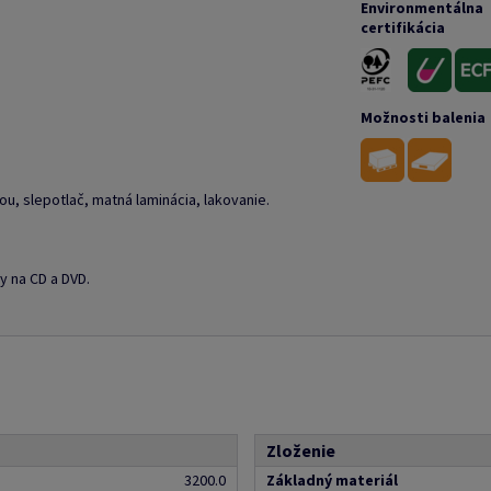
Environmentálna
certifikácia
Možnosti balenia
liou, slepotlač, matná laminácia, lakovanie.
y na CD a DVD.
Zloženie
3200.0
Základný materiál