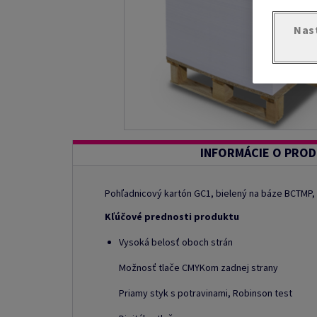
Nas
INFORMÁCIE O PRO
Pohľadnicový kartón GC1, bielený na báze BCTMP, 
Kľúčové prednosti produktu
Vysoká belosť oboch strán
Možnosť tlače CMYKom zadnej strany
Priamy styk s potravinami, Robinson test