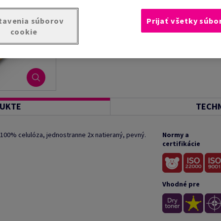
tavenia súborov
Prijať všetky súbo
cookie
DUKTE
TECHN
100% celulóza, jednostranne 2x natieraný, pevný.
Normy a
certifikácie
Vhodné pre