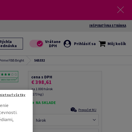
INŠPIRATÍVNA STRÁNKA
Rýchla
Prihlásiť sa
Môj košík
jednávka
rime FBB Bright
565332
cena s DPH
€ 398,61
za 1 000 hárok
(173 kg )
mietnuť všetky
 natieraný
NA SKLADE
enie
g/m2,
Prepočet MJ
hárkov,
tevnosti.
édiami,
hárok
il kolegovi