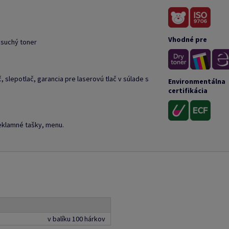
Vhodné pre
 suchý toner
 slepotlač, garancia pre laserovú tlač v súlade s
Environmentálna
certifikácia
eklamné tašky, menu.
v balíku 100 hárkov