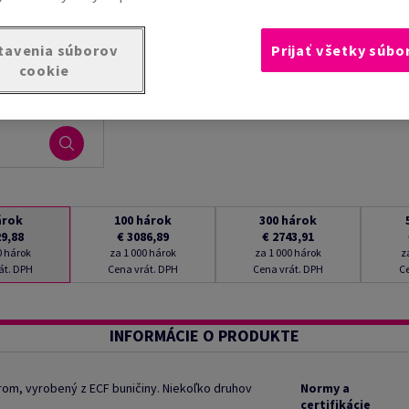
tavenia súborov
Prijať všetky súbo
cookie
árok
100
hárok
300
hárok
29,88
€ 3086,89
€ 2743,91
0 hárok
za 1 000 hárok
za 1 000 hárok
z
át. DPH
Cena vrát. DPH
Cena vrát. DPH
Ce
INFORMÁCIE O PRODUKTE
rom, vyrobený z ECF buničiny. Niekoľko druhov
Normy a
certifikácie