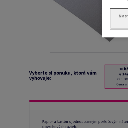
Nas
10
h
Vyberte si ponuku, ktorá vám
€ 34
vyhovuje:
za 1 00
Cena vr
Papier a kartón s jednostranným perleťovým náte
povrchových razieb.