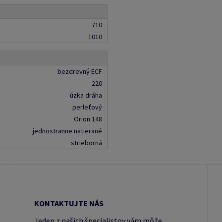
710
1010
bezdrevný ECF
220
úzka dráha
perleťový
Orion 148
jednostranne natierané
strieborná
KONTAKTUJTE NÁS
Jeden z našich špecialistov vám môže