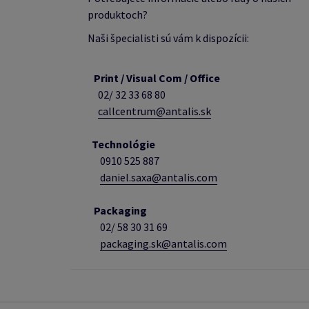
produktoch?
Naši špecialisti sú vám k dispozícii:
Print / Visual Com / Office
02/ 32 33 68 80
callcentrum@antalis.sk
Technológie
0910 525 887
daniel.saxa@antalis.com
Packaging
02/
58 30 31 69
packaging.sk@antalis.com