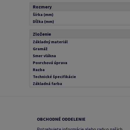
Rozmery
Šírka (mm)
Dĺžka (mm)
Zloženie
Základný materiál
Gramáž
Smer vlákna
Povrchová úprava
Razba
Technické špecifikácie
Základná farba
OBCHODNÉ ODDELENIE
Potrebujete informácie alebo rady o našich