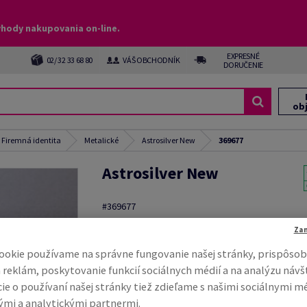
ýhody nakupovania on-line.
EXPRESNÉ
02/ 32 33 68 80
VÁŠ OBCHODNÍK
DORUČENIE
ob
, Firemná identita
Metalické
Astrosilver New
369677
Astrosilver New
#369677
Astrosilver, silver, 220g/m2, Orion 148, perleťový,
Za
jednostranne natierané, bezdrevný ECF, 710mm 
ÚD, v balíku 100 hárkov
ookie používame na správne fungovanie našej stránky, prispôsob
 reklám, poskytovanie funkcií sociálnych médií a na analýzu návš
Kompletný popis
E-ma
ie o používaní našej stránky tiež zdieľame s našimi sociálnymi m
mi a analytickými partnermi.