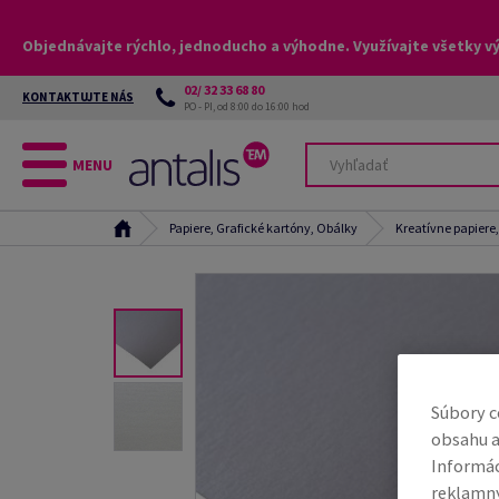
Objednávajte rýchlo, jednoducho a výhodne. Využívajte všetky v
02/ 32 33 68 80
KONTAKTUJTE NÁS
PO - PI, od 8:00 do 16:00 hod
MENU
Papiere, Grafické kartóny, Obálky
Kreatívne papiere
Súbory c
obsahu a
Informác
reklamný