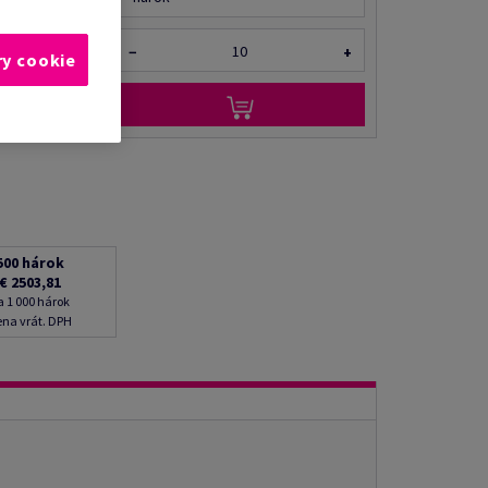
−
+
ry cookie
500
hárok
€ 2503,81
a 1 000 hárok
na vrát. DPH