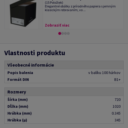
(15 Položiek)
Elegantné obálky z prírodného papiera s jemným
klasickým rebrovaním, vo ...
Zobraziť viac
Vlastnosti produktu
Všeobecné informácie
Popis balenia
v balíku 100 hárkov
Formát DIN
B1+
Rozmery
Šírka (mm)
720
Dĺžka (mm)
1020
Hrúbka (mm)
0.345
Hrúbka (μ)
345