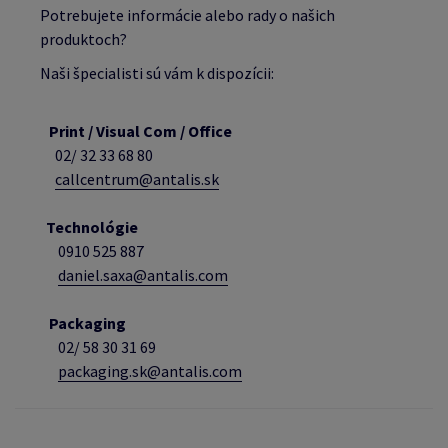
Potrebujete informácie alebo rady o našich
produktoch?
Naši špecialisti sú vám k dispozícii:
Print / Visual Com / Office
02/ 32 33 68 80
callcentrum@antalis.sk
Technológie
0910 525 887
daniel.saxa@antalis.com
Packaging
02/
58 30 31 69
packaging.sk@antalis.com