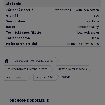
Zloženie
Základný materiál
woodfree ECF with 15% cotton
Gramáž
320
Smer vlákna
úzka dráha
Razba
smooth/hladký
Technické špecifikácie
bez vodoznaku
Základná farba
biela
Počet strán pre tlač
printable on two sides
Papiere, Grafické kartóny, Obálky
Kreatívne papiere, Firemná identita
Firemná korešpondencia
Prestížne papiere
Conqueror CX22
601340
OBCHODNÉ ODDELENIE