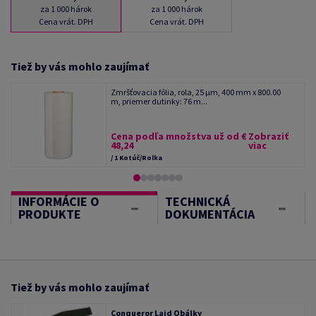
za 1 000 hárok
za 1 000 hárok
Cena vrát. DPH
Cena vrát. DPH
Tiež by vás mohlo zaujímať
Zmršťovacia fólia, rola, 25 µm, 400 mm x 800.00
m, priemer dutinky: 76 m...
Cena podľa množstva už od €
Zobraziť
48,24
viac
/ 1 Kotúč/Rolka
INFORMÁCIE O
TECHNICKÁ
PRODUKTE
DOKUMENTÁCIA
Tiež by vás mohlo zaujímať
Conqueror Laid Obálky