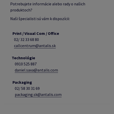
Potrebujete informácie alebo rady o našich
produktoch?
Naši špecialisti sú vám k dispozícii:
Print / Visual Com / Office
02/ 32 33 68 80
callcentrum@antalis.sk
Technológie
0910 525 887
daniel.saxa@antalis.com
Packaging
02/
58 30 31 69
packaging.sk@antalis.com