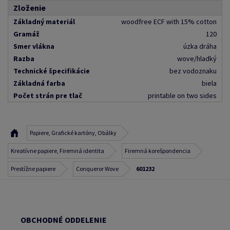
Zloženie
Základný materiál
woodfree ECF with 15% cotton
Gramáž
120
Smer vlákna
úzka dráha
Razba
wove/hladký
Technické špecifikácie
bez vodoznaku
Základná farba
biela
Počet strán pre tlač
printable on two sides
Papiere, Grafické kartóny, Obálky
Kreatívne papiere, Firemná identita
Firemná korešpondencia
Prestížne papiere
Conqueror Wove
601232
OBCHODNÉ ODDELENIE