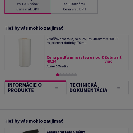
za 1 000 hárok
za 1 000 hárok
Cena vrát. DPH
Cena vrát. DPH
Tiež by vás mohlo zaujímať
Zmršťovacia fólia, rola, 25 µm, 400 mm x 800.00
m, priemer dutinky: 76 m...
Cena podľa množstva už od €
Zobraziť
48,24
viac
/ 1 Kotúč/Rolka
INFORMÁCIE O
TECHNICKÁ
PRODUKTE
DOKUMENTÁCIA
Tiež by vás mohlo zaujímať
Conqueror Laid Obálky