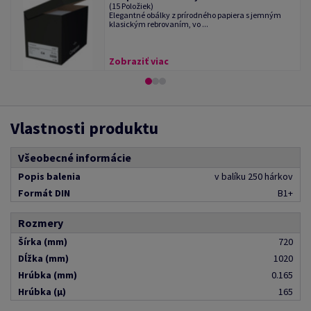
(15 Položiek)
Elegantné obálky z prírodného papiera s jemným
klasickým rebrovaním, vo ...
Zobraziť viac
Vlastnosti produktu
Všeobecné informácie
Popis balenia
v balíku 250 hárkov
Formát DIN
B1+
Rozmery
Šírka (mm)
720
Dĺžka (mm)
1020
Hrúbka (mm)
0.165
Hrúbka (μ)
165