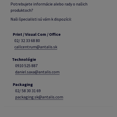
Potrebujete informácie alebo rady o našich
produktoch?
Naši špecialisti sú vám k dispozícii:
Print / Visual Com / Office
02/ 32 33 68 80
callcentrum@antalis.sk
Technológie
0910 525 887
daniel.saxa@antalis.com
Packaging
02/
58 30 31 69
packaging.sk@antalis.com