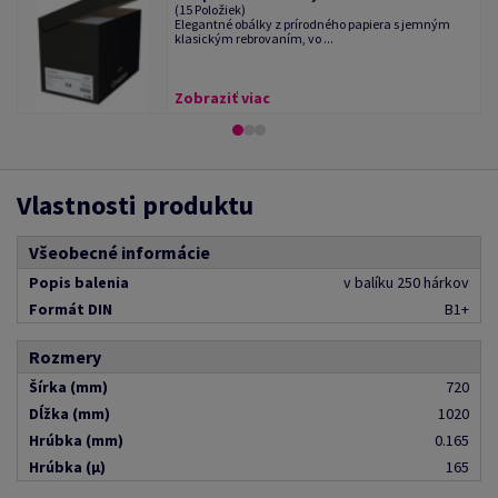
(15 Položiek)
Elegantné obálky z prírodného papiera s jemným
klasickým rebrovaním, vo ...
Zobraziť viac
Vlastnosti produktu
Všeobecné informácie
Popis balenia
v balíku 250 hárkov
Formát DIN
B1+
Rozmery
Šírka (mm)
720
Dĺžka (mm)
1020
Hrúbka (mm)
0.165
Hrúbka (μ)
165