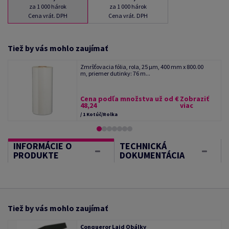
za 1 000 hárok
za 1 000 hárok
Cena vrát. DPH
Cena vrát. DPH
Tiež by vás mohlo zaujímať
Zmršťovacia fólia, rola, 25 µm, 400 mm x 800.00
m, priemer dutinky: 76 m...
Cena podľa množstva už od €
Zobraziť
48,24
viac
/ 1 Kotúč/Rolka
INFORMÁCIE O
TECHNICKÁ
PRODUKTE
DOKUMENTÁCIA
Tiež by vás mohlo zaujímať
Conqueror Laid Obálky