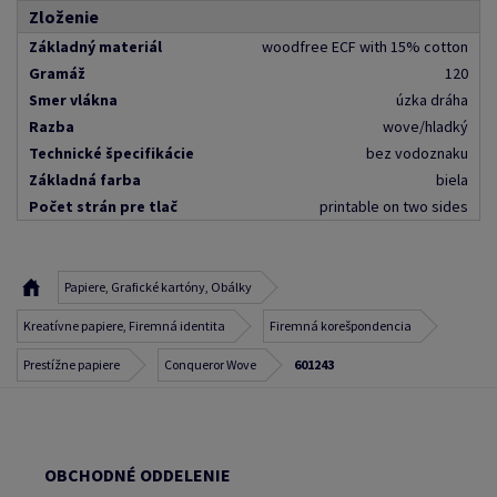
Zloženie
Základný materiál
woodfree ECF with 15% cotton
Gramáž
120
Smer vlákna
úzka dráha
Razba
wove/hladký
Technické špecifikácie
bez vodoznaku
Základná farba
biela
Počet strán pre tlač
printable on two sides
Papiere, Grafické kartóny, Obálky
Kreatívne papiere, Firemná identita
Firemná korešpondencia
Prestížne papiere
Conqueror Wove
601243
OBCHODNÉ ODDELENIE