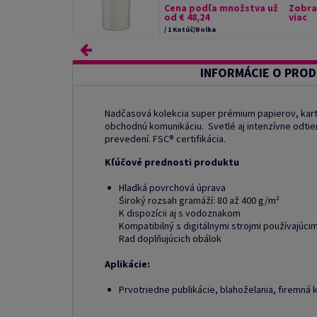
Cena podľa množstva už
Zobra
od € 48,24
viac
/ 1 Kotúč/Rolka
INFORMÁCIE O PRO
Nadčasová kolekcia super prémium papierov, kar
obchodnú komunikáciu. Svetlé aj intenzívne odtie
prevedení. FSC® certifikácia.
Kľúčové prednosti produktu
Hladká povrchová úprava
Śiroký rozsah gramáží: 80 až 400 g/m²
K dispozícii aj s vodoznakom
Kompatibilný s digitálnymi strojmi používajúci
Rad doplňujúcich obálok
Aplikácie:
Prvotriedne publikácie, blahoželania, firemná 