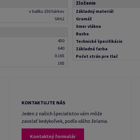
Zloženie
v balíku 250 hárkov
Základný materiál
SRA2
Gramáž
Smer vlákna
Razba
450
Technické špecifikácie
640
Základná farba
0.165
Počet strán pre tlač
165
KONTAKTUJTE NÁS
Jeden z našich špecialistov vám môže
zavolať kedykoľvek, podľa vášho želania.
Kontaktný formulár