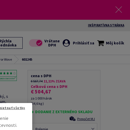
INŠPIRATÍVNA STRÁNKA
Rýchla
Prihlásiť sa
Môj košík
jednávka
or Wove
601245
cena s DPH
€ 567,74
11,11% ZĽAVA
Celková cena s DPH
€ 504,67
ký, s
za 1 000 hárok
5µm,
(34,6 kg )
SC Mix
mietnuť všetky
DODANIE Z EXTERNÉHO SKLADU
enie
Prepočet MJ
il kolegovi
tevnosti.
Balenie