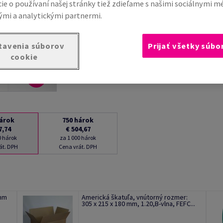
ie o používaní našej stránky tiež zdieľame s našimi sociálnymi m
mi a analytickými partnermi.
tavenia súborov
Prijať všetky súbo
cookie
árok
750
hárok
7,74
€ 504,67
0 hárok
za 1 000 hárok
át. DPH
Cena vrát. DPH
 mm
Americká škatuľa, vnútorný rozmer:
305 x 215 x 180 mm, 1.20,B-vlna, FEFC...