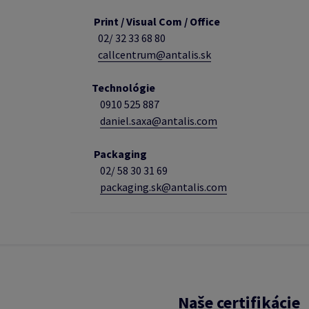
Print / Visual Com / Office
02/ 32 33 68 80
callcentrum@antalis.sk
Technológie
0910 525 887
daniel.saxa@antalis.com
Packaging
02/
58 30 31 69
packaging.sk@antalis.com
Naše certifikácie