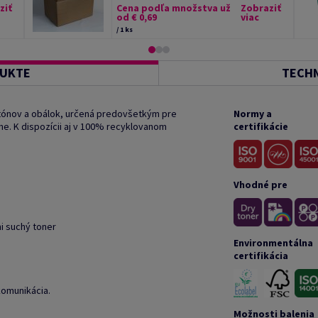
ziť
Cena podľa množstva už
Zobraziť
od € 0,69
viac
/ 1 ks
DUKTE
TECHN
tónov a obálok, určená predovšetkým pre
Normy a
ne. K dispozícii aj v 100% recyklovanom
certifikácie
Vhodné pre
mi suchý toner
Environmentálna
certifikácia
komunikácia.
Možnosti balenia