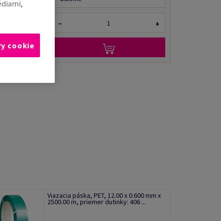
édiami,
−
+
ry cookie
Viazacia páska, PET, 12.00 x 0.600 mm x
2500.00 m, priemer dutinky: 406 ...