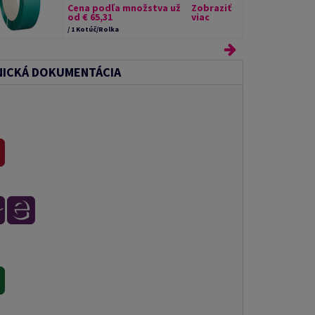
Cena podľa množstva už
Zobraziť
od € 65,31
viac
/ 1 Kotúč/Rolka
ICKÁ DOKUMENTÁCIA