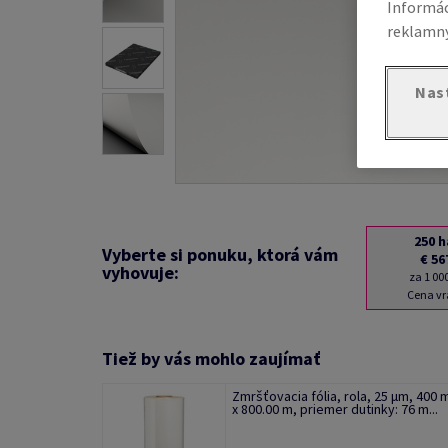
Informác
reklamný
Nas
250
h
Vyberte si ponuku, ktorá vám
€ 56
vyhovuje:
za 1 00
Cena vr
Tiež by vás mohlo zaujímať
Zmršťovacia fólia, rola, 25 µm, 400
x 800.00 m, priemer dutinky: 76 m...