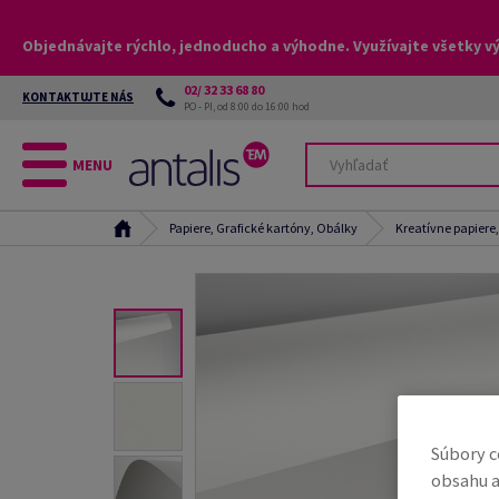
Objednávajte rýchlo, jednoducho a výhodne. Využívajte všetky v
02/ 32 33 68 80
KONTAKTUJTE NÁS
PO - PI, od 8:00 do 16:00 hod
MENU
Papiere, Grafické kartóny, Obálky
Kreatívne papiere
Súbory c
obsahu a