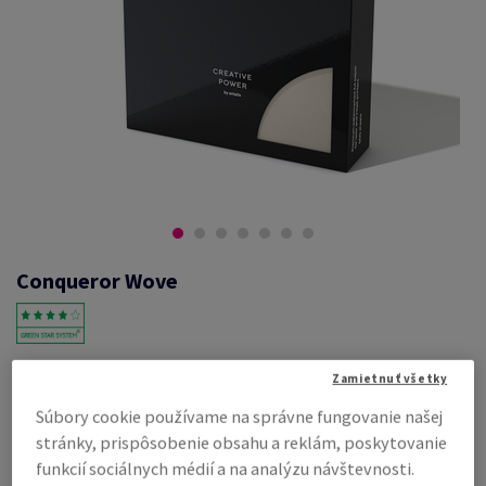
Conqueror Wove
#601260
Zamietnuť všetky
Conqueror Wove, cream, 100g/m2, wove/hladký, s vodoznakom,
Súbory cookie používame na správne fungovanie našej
woodfree ECF with 15% cotton, 130µm, 210mm x 297mm, A4, ÚD, v
stránky, prispôsobenie obsahu a reklám, poskytovanie
balíku 500 hárkov, FSC Mix Credit
funkcií sociálnych médií a na analýzu návštevnosti.
Kompletný popis
E-mail kolegovi