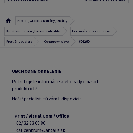
Papiere, Grafické kartóny, Obálky
Kreatívne papiere, Firemná identita
Firemná korešpondencia
Prestížne papiere
Conqueror Wove
601260
OBCHODNÉ ODDELENIE
Potrebujete informácie alebo rady o našich
produktoch?
Naši špecialisti sú vám k dispozícii:
Print / Visual Com / Office
02/ 32 33 68 80
callcentrum@antalis.sk