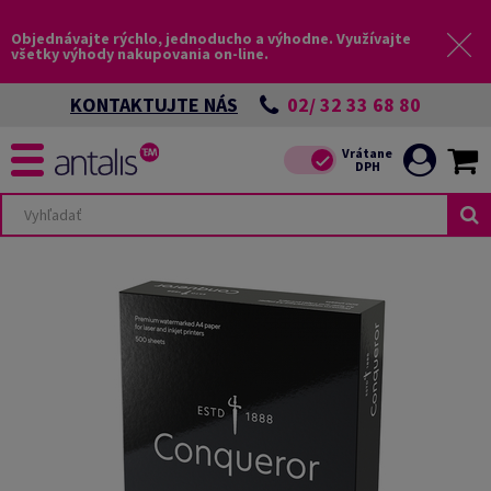
Objednávajte rýchlo, jednoducho a výhodne. Využívajte
všetky výhody nakupovania on-line.
02/ 32 33 68 80
KONTAKTUJTE NÁS