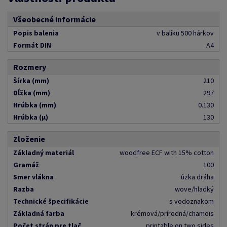
Všeobecné informácie
Popis balenia
v balíku 500 hárkov
Formát DIN
A4
Rozmery
Šírka (mm)
210
Dĺžka (mm)
297
Hrúbka (mm)
0.130
Hrúbka (μ)
130
Zloženie
Základný materiál
woodfree ECF with 15% cotton
Gramáž
100
Smer vlákna
úzka dráha
Razba
wove/hladký
Technické špecifikácie
s vodoznakom
Základná farba
krémová/prírodná/chamois
Počet strán pre tlač
printable on two sides