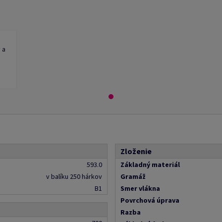
 a
Zloženie
593.0
Základný materiál
v balíku 250 hárkov
Gramáž
B1
Smer vlákna
Povrchová úprava
Razba