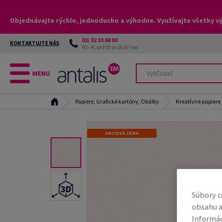
Objednávajte rýchlo, jednoducho a výhodne. Využívajte všetky v
02/ 32 33 68 80
KONTAKTUJTE NÁS
PO - PI, od 8:00 do 16:00 hod
MENU
Papiere, Grafické kartóny, Obálky
Kreatívne papiere
AKCIOVÁ CENA
Súbory c
obsahu a
Informác