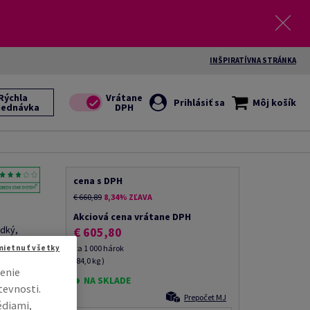
INŠPIRATÍVNA STRÁNKA
Rýchla
Prihlásiť sa
Môj košík
jednávka
cena s DPH
€ 660,89
8,34% ZĽAVA
Akciová cena vrátane DPH
adký,
€ 605,80
D, v balíku
mietnuť všetky
za 1 000 hárok
(84,0 kg )
enie
NA SKLADE
tevnosti.
Prepočet MJ
édiami,