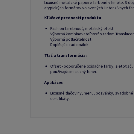
Luxusné metalické papiere farbené v hmote. S dop
atypických formátov vo svetlých i intenzívnych fa
Kľúčové prednosti produktu
Fashion farebnosť, metalický efekt
Výborná kombinovateľnosť s radom Transluce
Výborná potlačiteľnosť
Doplňujúci rad obálok
Tlač a transformácia:
Ofset - odporučené oxidačné farby, sieťotlač,
používajúcimi suchý toner.
Aplikácie:
Luxusné tlačoviny, menu, pozvánky, svadobné
certifikáty.