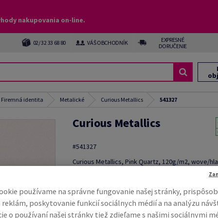
ýhody nakupovania on-line.
EXPRESNÉ
02/ 32 33 68 80
VÁŠ OBCHODNÍK
DORUČENIE
ob
, Firemná identita
Metalické
Curious Metallics
541327
Curious Metallics
#541327
Curious Metallics, Pink Quartz, 120g/m2, wove/hl
metalický, bezdrevný ECF, 700mm x 1000mm, B1, Ú
Za
250 hárkov, FSC Mix Credit
ookie používame na správne fungovanie našej stránky, prispôsob
AKCIA: Kreatívne papiere za akciové ceny
 reklám, poskytovanie funkcií sociálnych médií a na analýzu návš
ie o používaní našej stránky tiež zdieľame s našimi sociálnymi m