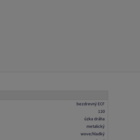
bezdrevný ECF
120
úzka dráha
metalický
wove/hladký