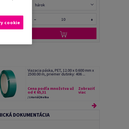
il kolegovi
hárok
−
+
ry cookie
Viazacia páska, PET, 12.00 x 0.600 mm x
2500.00 m, priemer dutinky: 406 ...
Cena podľa množstva už
Zobraziť
od € 65,31
viac
/ 1 Kotúč/Rolka
ICKÁ DOKUMENTÁCIA