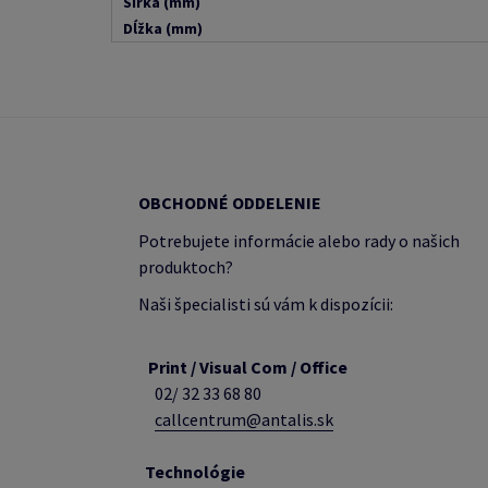
Šírka (mm)
Dĺžka (mm)
OBCHODNÉ ODDELENIE
Potrebujete informácie alebo rady o našich
produktoch?
Naši špecialisti sú vám k dispozícii:
Print / Visual Com / Office
02/ 32 33 68 80
callcentrum@antalis.sk
Technológie