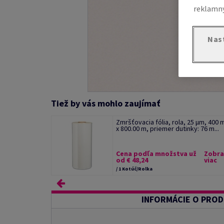
reklamný
Nas
Tiež by vás mohlo zaujímať
Zmršťovacia fólia, rola, 25 µm, 400
x 800.00 m, priemer dutinky: 76 m...
Cena podľa množstva už
Zobra
od € 48,24
viac
/ 1 Kotúč/Rolka
INFORMÁCIE O PRO