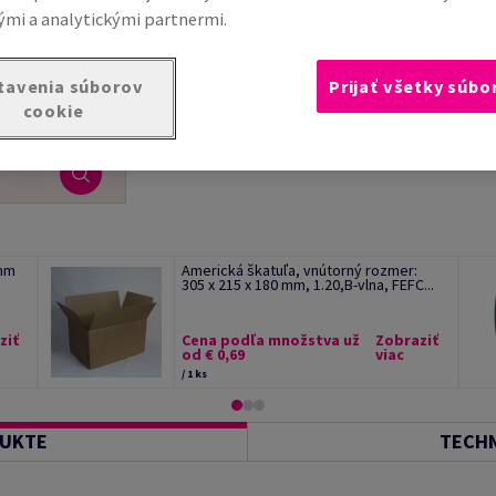
Kompletný popis
E-ma
mi a analytickými partnermi.
tavenia súborov
Prijať všetky súbo
cookie
 mm
Americká škatuľa, vnútorný rozmer:
305 x 215 x 180 mm, 1.20,B-vlna, FEFC...
ziť
Cena podľa množstva už
Zobraziť
od € 0,69
viac
/ 1 ks
DUKTE
TECHN