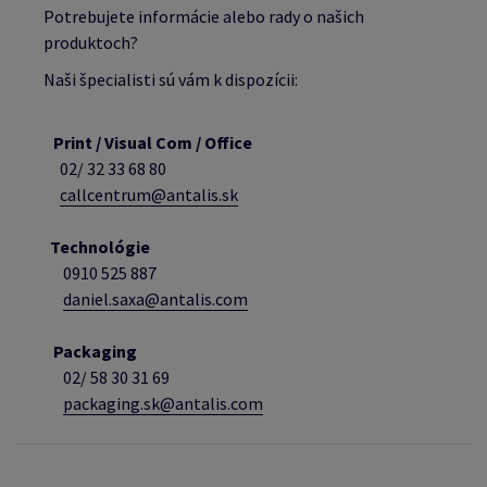
Potrebujete informácie alebo rady o našich
produktoch?
Naši špecialisti sú vám k dispozícii:
Print / Visual Com / Office
02/ 32 33 68 80
callcentrum@antalis.sk
Technológie
0910 525 887
daniel.saxa@antalis.com
Packaging
02/
58 30 31 69
packaging.sk@antalis.com