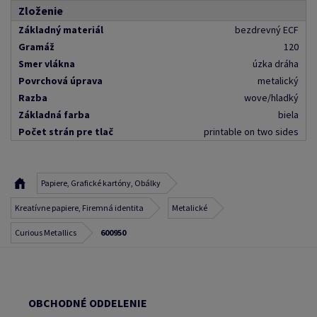
Zloženie
Základný materiál
bezdrevný ECF
Gramáž
120
Smer vlákna
úzka dráha
Povrchová úprava
metalický
Razba
wove/hladký
Základná farba
biela
Počet strán pre tlač
printable on two sides
Papiere, Grafické kartóny, Obálky
Kreatívne papiere, Firemná identita
Metalické
Curious Metallics
600950
OBCHODNÉ ODDELENIE