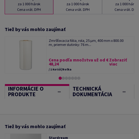
za 1 000 hárok
za 1 000 hárok
za 1 000 hárok
Cena vrát. DPH
Cena vrát. DPH
Cena vrát. DPH
Tiež by vás mohlo zaujímať
Zmršťovacia fólia, rola, 25 µm, 400 mm x 800.00
m, priemer dutinky: 76 m...
Cena podľa množstva už od €
Zobraziť
48,24
viac
/ 1 Kotúč/Rolka
INFORMÁCIE O
TECHNICKÁ
PRODUKTE
DOKUMENTÁCIA
Tiež by vás mohlo zaujímať
Stardream