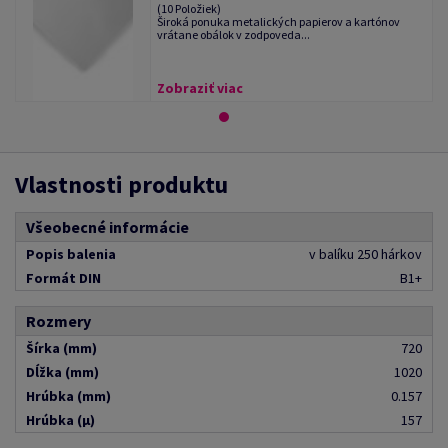
(10 Položiek)
Široká ponuka metalických papierov a kartónov
vrátane obálok v zodpoveda...
Zobraziť viac
Vlastnosti produktu
Všeobecné informácie
Popis balenia
v balíku 250 hárkov
Formát DIN
B1+
Rozmery
Šírka (mm)
720
Dĺžka (mm)
1020
Hrúbka (mm)
0.157
Hrúbka (μ)
157