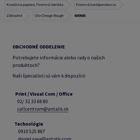
Kreatívne papiere, Firemná identita
Firemná korešpondencia
Základné
Olin Design Rough
600665
OBCHODNÉ ODDELENIE
Potrebujete informácie alebo rady o našich
produktoch?
Naši špecialisti sú vám k dispozícii:
Print / Visual Com / Office
02/ 32 33 68 80
callcentrum@antalis.sk
Technológie
0910 525 887
daniel.saxa@antalis.com