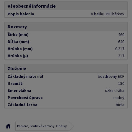
Všeobecné informácie
Popis balenia
v balíku 250 hárkov
Rozmery
Šírka (mm)
460
Dĺžka (mm)
640
Hrúbka (mm)
0.217
Hrúbka (μ)
217
Zloženie
Základný materiál
bezdrevný ECF
Gramáž
150
Smer vlákna
úzka dráha
Povrchová úprava
matný
Základná farba
biela
Papiere, Grafické kartóny, Obálky