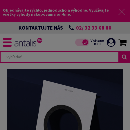
Objednávajte rýchlo, jednoducho a výhodne. Využívajte
všetky výhody nakupovania on-line.
02/ 32 33 68 80
KONTAKTUJTE NÁS