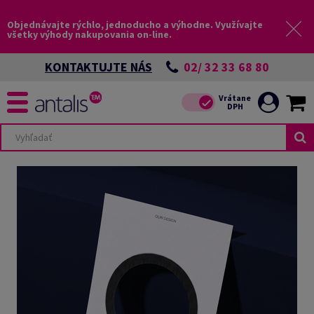
Objednávajte rýchlo, jednoducho a výhodne. Využívajte
všetky výhody nakupovania on-line.
02/ 32 33 68 80
KONTAKTUJTE NÁS