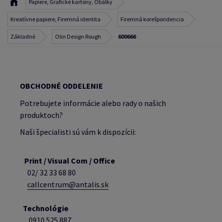
Papiere, Grafické kartóny, Obálky
Kreatívne papiere, Firemná identita
Firemná korešpondencia
Základné
Olin Design Rough
600666
OBCHODNÉ ODDELENIE
Potrebujete informácie alebo rady o našich
produktoch?
Naši špecialisti sú vám k dispozícii:
Print / Visual Com / Office
02/ 32 33 68 80
callcentrum@antalis.sk
Technológie
0910 525 887