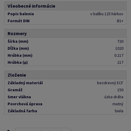
Všeobecné informácie
Popis balenia
v balíku 125 hárkov
Formát DIN
B1+
Rozmery
Šírka (mm)
720
Dĺžka (mm)
1020
Hrúbka (mm)
0.217
Hrúbka (μ)
217
Zloženie
Základný materiál
bezdrevný ECF
Gramáž
150
Smer vlákna
úzka dráha
Povrchová úprava
matný
Základná farba
biela