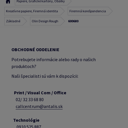
Papiere, Grafické kartóny, Obálky
Kreatívne papiere, Firemná identita
Firemná korešpondencia
Základné
Olin Design Rough
600680
OBCHODNÉ ODDELENIE
Potrebujete informácie alebo rady o našich
produktoch?
Naši špecialisti sú vám k dispozícii:
Print / Visual Com / Office
02/ 32 33 68 80
callcentrum@antalis.sk
Technológie
0910 525 887