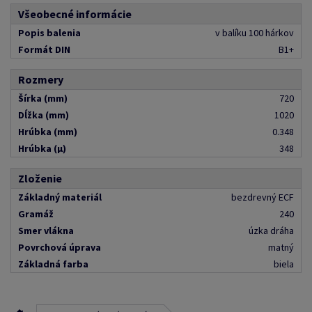
Všeobecné informácie
Popis balenia
v balíku 100 hárkov
Formát DIN
B1+
Rozmery
Šírka (mm)
720
Dĺžka (mm)
1020
Hrúbka (mm)
0.348
Hrúbka (μ)
348
Zloženie
Základný materiál
bezdrevný ECF
Gramáž
240
Smer vlákna
úzka dráha
Povrchová úprava
matný
Základná farba
biela