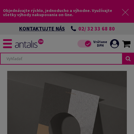
Objednávajte rýchlo, jednoducho a výhodne. Využívajte
všetky výhody nakupovania on-line.
02/ 32 33 68 80
KONTAKTUJTE NÁS