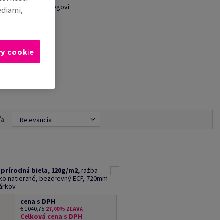
E-mail kolegovi
édiami,
ry cookie
ľa
Relevancia
/prírodná biela, 120g/m2,
ražba
hko natierané, bezdrevný ECF, 720mm
hárkov
cena s DPH
€ 1 040,75
27,00% ZĽAVA
Celková cena s DPH