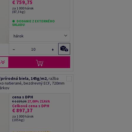
€ 759,75
za 1 000 hárok
(87,3 kg )
DODANIE Z EXTERNÉHO
SKLADU
hárok
−
+
a
/prírodná biela, 145g/m2,
ražba
hko natierané, bezdrevný ECF, 720mm
hárkov
cena s DPH
€ 1 229,26
27,00% ZĽAVA
Celková cena s DPH
€ 897,37
za 1 000 hárok
(105 kg )