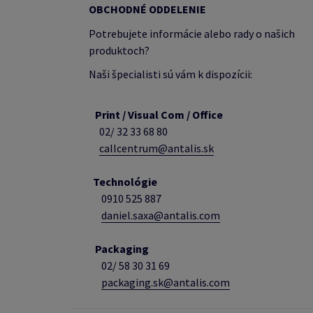
OBCHODNÉ ODDELENIE
Potrebujete informácie alebo rady o našich
produktoch?
Naši špecialisti sú vám k dispozícii:
Print / Visual Com / Office
02/ 32 33 68 80
callcentrum@antalis.sk
Technológie
0910 525 887
daniel.saxa@antalis.com
Packaging
02/
58 30 31 69
packaging.sk@antalis.com