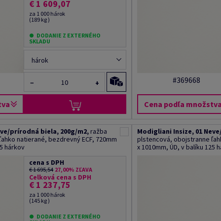
€ 1 609,07
za 1 000 hárok
(189 kg )
DODANIE Z EXTERNÉHO
SKLADU
hárok
#369668
−
+
tva
Cena podľa množstv
eve/prírodná biela, 200g/m2,
ražba
Modigliani Insize, 01 Neve
 ľahko natierané, bezdrevný ECF, 720mm
plstencová, obojstranne ľa
25 hárkov
x 1010mm, ÚD, v balíku 125 
cena s DPH
€ 1 695,54
27,00% ZĽAVA
Celková cena s DPH
€ 1 237,75
za 1 000 hárok
(145 kg )
DODANIE Z EXTERNÉHO