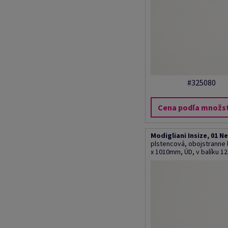
#325080
Cena podľa množs
Modigliani Insize, 01 N
plstencová, obojstranne
x 1010mm, ÚD, v balíku 1