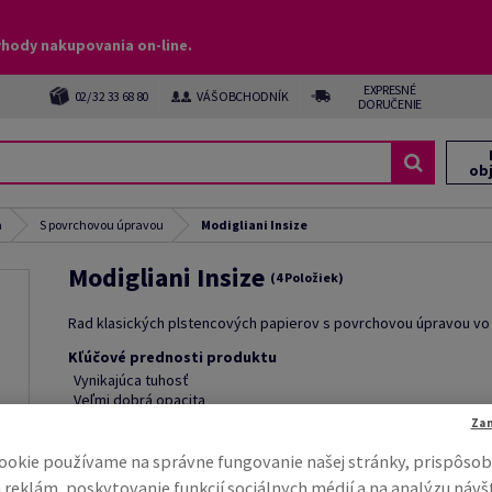
ýhody nakupovania on-line.
EXPRESNÉ
02/ 32 33 68 80
VÁŠ OBCHODNÍK
DORUČENIE
ob
a
S povrchovou úpravou
Modigliani Insize
Modigliani Insize
(4 Položiek)
Rad klasických plstencových papierov s povrchovou úpravou vo
Kľúčové prednosti produktu
Vynikajúca tuhosť
Veľmi dobrá opacita
Výborná odolnosť proti pokrčeniu
Za
ookie používame na správne fungovanie našej stránky, prispôsob
 reklám, poskytovanie funkcií sociálnych médií a na analýzu návš