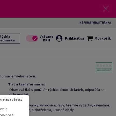
INŠPIRATÍVNA STRÁNKA
Rýchla
Prihlásiť sa
Môj košík
jednávka
 forme jemného náteru.
Tlač a transformácia:
Ofsetová tlač s použitím rýchloschnúcich farieb, odporúča sa
ochranný lak.
Aplikácie:
mietnuť všetky
Brožúry, pozvánky, výročné správy, firemné výtlačky, kalendáre,
enie
jedálne lístky, blahoželania, luxusné obaly.
tevnosti.