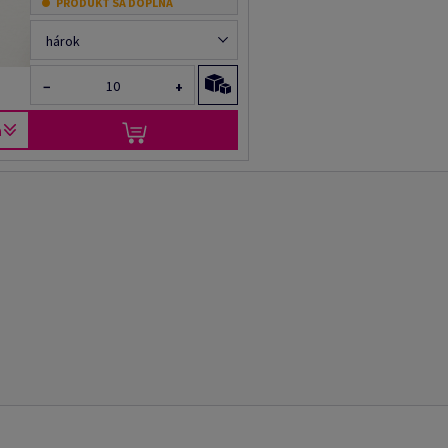
PRODUKT SA DOPĹŇA
hárok
−
+
a