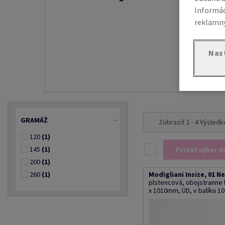
Informác
reklamný
Nas
GRAMÁŽ
Zobraziť 1 - 4 Výsled
120
(1)
145
(1)
Pridať výber d
200
(1)
260
(1)
Modigliani Insize, 01 N
plstencová, obojstranne
x 1010mm, ÚD, v balíku 1