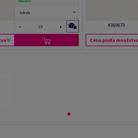
SKLADU
hárok
#369670
−
+
tva
Cena podľa množstv