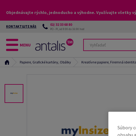
Objednávajte rýchlo, jednoducho a výhodne. Využívajte všetky v
02/ 32 33 68 80
KONTAKTUJTE NÁS
PO - PI, od 8:00 do 16:00 hod
MENU
Papiere, Grafické kartóny, Obálky
Kreatívne papiere, Firemná identit
Súbory c
obsahu a