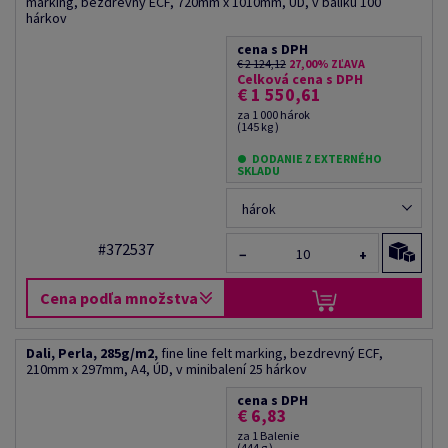
marking, bezdrevný ECF, 720mm x 1010mm, ÚD, v balíku 100
hárkov
cena s DPH
€ 2 124,12
27,00% ZĽAVA
Celková cena s DPH
€ 1 550,61
za 1 000 hárok
(145 kg )
DODANIE Z EXTERNÉHO
SKLADU
hárok
#372537
−
+
Cena podľa množstva
Dali, Perla, 285g/m2,
fine line felt marking, bezdrevný ECF,
210mm x 297mm, A4, ÚD, v minibalení 25 hárkov
cena s DPH
€ 6,83
za 1 Balenie
(444 g )