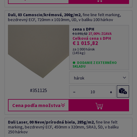
Dali, 03 Camoscio/krémová, 200g/m2,
fine line felt marking,
bezdrevný ECF, 720mm x 1010mm, ÚD, v balíku 100 hárkov
cena s DPH
€ 1 391,52
27,00% ZĽAVA
Celková cena s DPH
€ 1 015,82
za 1 000 hárok
(145 kg )
DODANIE Z EXTERNÉHO
SKLADU
hárok
#351125
−
+
Cena podľa množstva
Dali Laser, 00 Neve/prírodná biela, 285g/m2,
fine line felt
marking, bezdrevný ECF, 450mm x 320mm, SRA3, ŠD, v balíku
250 hárkov