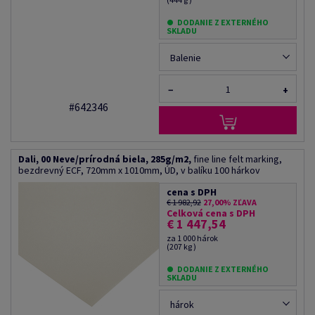
DODANIE Z EXTERNÉHO
SKLADU
Balenie
−
+
#642346
Dali, 00 Neve/prírodná biela, 285g/m2,
fine line felt marking,
bezdrevný ECF, 720mm x 1010mm, ÚD, v balíku 100 hárkov
cena s DPH
€ 1 982,92
27,00% ZĽAVA
Celková cena s DPH
€ 1 447,54
za 1 000 hárok
(207 kg )
DODANIE Z EXTERNÉHO
SKLADU
hárok