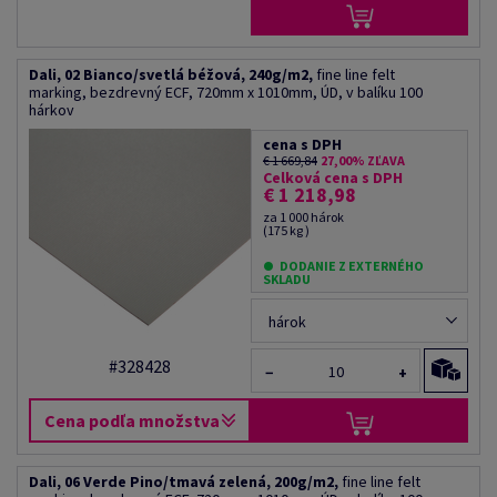
Dali, 02 Bianco/svetlá béžová, 240g/m2,
fine line felt
marking, bezdrevný ECF, 720mm x 1010mm, ÚD, v balíku 100
hárkov
cena s DPH
€ 1 669,84
27,00% ZĽAVA
Celková cena s DPH
€ 1 218,98
za 1 000 hárok
(175 kg )
DODANIE Z EXTERNÉHO
SKLADU
hárok
#328428
−
+
Cena podľa množstva
Dali, 06 Verde Pino/tmavá zelená, 200g/m2,
fine line felt