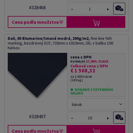
#328468
−
+
Cena podľa množstva
Dali, 05 Blumarino/tmavá modrá, 200g/m2,
fine line felt
marking, bezdrevný ECF, 720mm x 1010mm, ÚD, v balíku 100
hárkov
cena s DPH
€ 2 066,19
27,00% ZĽAVA
Celková cena s DPH
€ 1 508,32
za 1 000 hárok
(145 kg )
DODANIE Z EXTERNÉHO
SKLADU
hárok
#328407
−
+
Cena podľa množstva