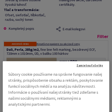
Svetlé aj tmavé odtiene
mailingové akcie, darčekové
Vysoká tuhosť
certifikáty.
Tlač a transformácia:
Ofset, sieťotlač, hĺbkotlač,
razba, suchý toner.
Kompletný popis
E-mail kolegovi
Filter
Kreatívne papiere za akciové ceny
AKCIOVÁ CENA
Dali, Perla, 285g/m2,
fine line felt marking, bezdrevný ECF,
720mm x 1010mm, ÚD, v balíku 100 hárkov
cena s DPH
Zamietnuť všetky
€ 1 799,22
47,73% ZĽAVA
Akciová cena vrátane DPH
Súbory cookie používame na správne fungovanie našej
€ 940,41
stránky, prispôsobenie obsahu a reklám, poskytovanie
za 1 000 hárok
funkcií sociálnych médií a na analýzu návštevnosti.
(207 kg )
Informácie o používaní našej stránky tiež zdieľame s
DODANIE Z EXTERNÉHO
SKLADU
našimi sociálnymi médiami, reklamnými a
analytickými partnermi.
hárok
#479864