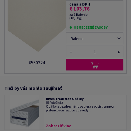
cena s DPH
€ 103,76
za 1 Balenie
(10,3 kg )
OBMEDZENÉ ZÁSOBY
Balenie
−
+
#550324
Tiež by vás mohlo zaujímať
Rives Tradition Obálky
(5 Položiek)
Obálky z bezdrevného papiera s obojstrannou
plstencovou razbou vo svetlý...
Zobraziť viac