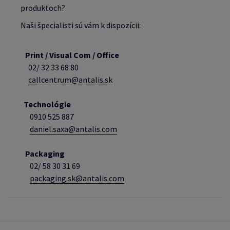
produktoch?
Naši špecialisti sú vám k dispozícii:
Print / Visual Com / Office
02/ 32 33 68 80
callcentrum@antalis.sk
Technológie
0910 525 887
daniel.saxa@antalis.com
Packaging
02/
58 30 31 69
packaging.sk@antalis.com