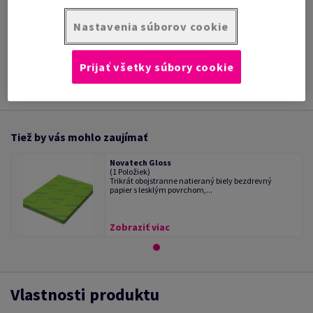
/ 1 Kotúč/Rolka
Nastavenia súborov cookie
INFORMÁCIE O
TECHNICKÁ
PRODUKTE
DOKUMENTÁCIA
Prijať všetky súbory cookie
Tiež by vás mohlo zaujímať
Novatech Gloss
(1 Položiek)
Trikrát obojstranne natieraný biely bezdrevný
papier s lesklým povrchom,...
Zobraziť viac
Vlastnosti produktu