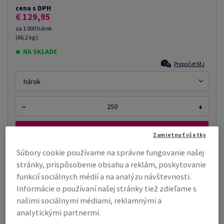
cena s DPH
€ 129,95
za 1 000 hárok
(66,2 kg )
NA SKLADE
Prepočet MJ
hárok
−
+
Zamietnuť všetky
Súbory cookie používame na správne fungovanie našej
stránky, prispôsobenie obsahu a reklám, poskytovanie
Tiež by vás mohlo zaujímať
funkcií sociálnych médií a na analýzu návštevnosti.
Zmršťovacia fólia, rola, 25 µm, 400 mm x 800.00
Informácie o používaní našej stránky tiež zdieľame s
m, priemer dutinky: 76 m...
našimi sociálnymi médiami, reklamnými a
analytickými partnermi.
Cena podľa množstva už od €
Zobraziť
48,24
viac