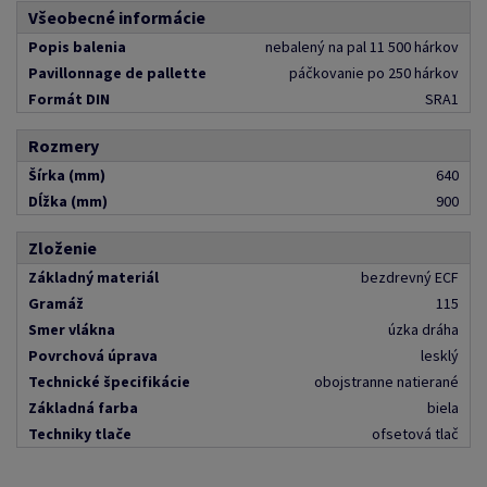
Všeobecné informácie
Popis balenia
nebalený na pal 11 500 hárkov
Pavillonnage de pallette
páčkovanie po 250 hárkov
Formát DIN
SRA1
Rozmery
Šírka (mm)
640
Dĺžka (mm)
900
Zloženie
Základný materiál
bezdrevný ECF
Gramáž
115
Smer vlákna
úzka dráha
Povrchová úprava
lesklý
Technické špecifikácie
obojstranne natierané
Základná farba
biela
Techniky tlače
ofsetová tlač