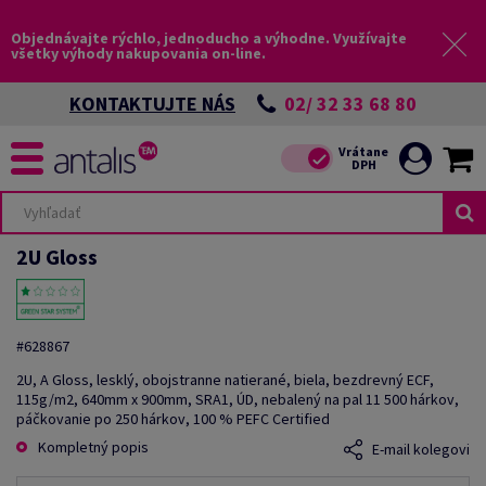
Objednávajte rýchlo, jednoducho a výhodne. Využívajte
všetky výhody nakupovania on-line.
02/ 32 33 68 80
KONTAKTUJTE NÁS
2U Gloss
#628867
2U, A Gloss, lesklý, obojstranne natierané, biela, bezdrevný ECF,
115g/m2, 640mm x 900mm, SRA1, ÚD, nebalený na pal 11 500 hárkov,
páčkovanie po 250 hárkov, 100 % PEFC Certified
Kompletný popis
E-mail kolegovi