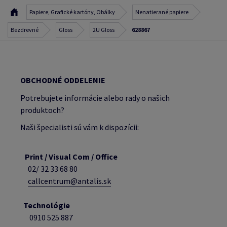
Papiere, Grafické kartóny, Obálky
Nenatierané papiere
Bezdrevné
Gloss
2U Gloss
628867
OBCHODNÉ ODDELENIE
Potrebujete informácie alebo rady o našich
produktoch?
Naši špecialisti sú vám k dispozícii:
Print / Visual Com / Office
02/ 32 33 68 80
callcentrum@antalis.sk
Technológie
0910 525 887