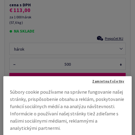
cena s DPH
€ 113,00
za 1 000 hárok
(57,6 kg )
NA SKLADE
Prepočet MJ
hárok
−
+
Zamietnuť všetky
Súbory cookie používame na správne fungovanie našej
stránky, prispôsobenie obsahu a reklám, poskytovanie
Tiež by vás mohlo zaujímať
funkcií sociálnych médií a na analýzu návštevnosti.
Zmršťovacia fólia, rola, 25 µm, 400 mm x 800.00
Informácie o používaní našej stránky tiež zdieľame s
m, priemer dutinky: 76 m...
našimi sociálnymi médiami, reklamnými a
analytickými partnermi.
Cena podľa množstva už od €
Zobraziť
48,24
viac