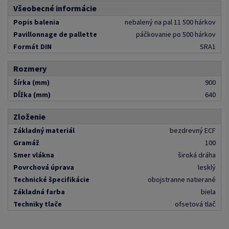
Všeobecné informácie
Popis balenia
nebalený na pal 11 500 hárkov
Pavillonnage de pallette
páčkovanie po 500 hárkov
Formát DIN
SRA1
Rozmery
Šírka (mm)
900
Dĺžka (mm)
640
Zloženie
Základný materiál
bezdrevný ECF
Gramáž
100
Smer vlákna
široká dráha
Povrchová úprava
lesklý
Technické špecifikácie
obojstranne natierané
Základná farba
biela
Techniky tlače
ofsetová tlač