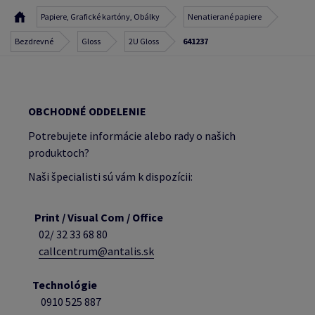
Papiere, Grafické kartóny, Obálky
Nenatierané papiere
Bezdrevné
Gloss
2U Gloss
641237
OBCHODNÉ ODDELENIE
Potrebujete informácie alebo rady o našich
produktoch?
Naši špecialisti sú vám k dispozícii:
Print / Visual Com / Office
02/ 32 33 68 80
callcentrum@antalis.sk
Technológie
0910 525 887