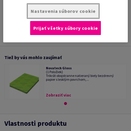
/ 1 Kotúč/Rolka
Nastavenia súborov cookie
INFORMÁCIE O
TECHNICKÁ
PRODUKTE
DOKUMENTÁCIA
Prijať všetky súbory cookie
Tiež by vás mohlo zaujímať
Novatech Gloss
(1 Položiek)
Trikrát obojstranne natieraný biely bezdrevný
papier s lesklým povrchom,...
Zobraziť viac
Vlastnosti produktu