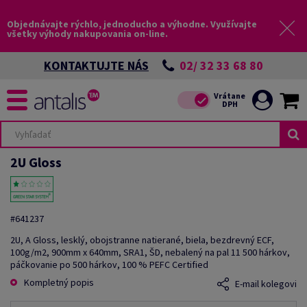
Objednávajte rýchlo, jednoducho a výhodne. Využívajte
všetky výhody nakupovania on-line.
02/ 32 33 68 80
KONTAKTUJTE NÁS
2U Gloss
#641237
2U, A Gloss, lesklý, obojstranne natierané, biela, bezdrevný ECF,
100g/m2, 900mm x 640mm, SRA1, ŠD, nebalený na pal 11 500 hárkov,
páčkovanie po 500 hárkov, 100 % PEFC Certified
Kompletný popis
E-mail kolegovi