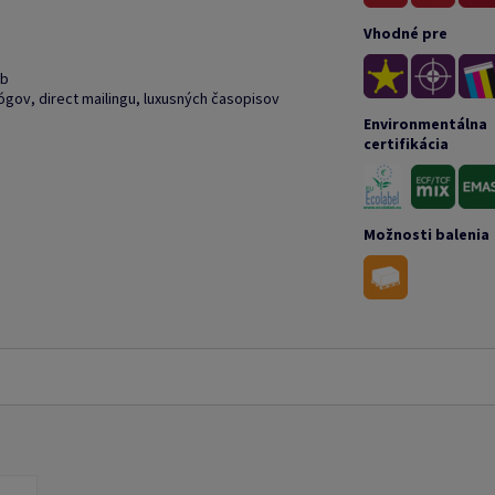
Vhodné pre
eb
ógov, direct mailingu, luxusných časopisov
Environmentálna
certifikácia
Možnosti balenia