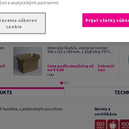
mi a analytickými partnermi.
tavenia súborov
Prijať všetky súbo
cookie
 mm
Americká škatuľa, vnútorný rozmer:
305 x 215 x 180 mm, 1.20,B-vlna, FEFC...
ziť
Cena podľa množstva už
Zobraziť
od € 0,69
viac
/ 1 ks
DUKTE
TECHN
ECF buničina, s polomatným povrchom.
Normy a
certifikácie