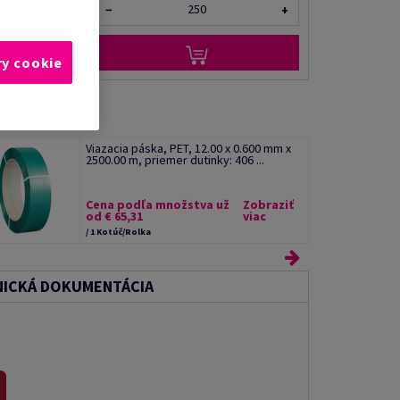
−
+
ry cookie
Viazacia páska, PET, 12.00 x 0.600 mm x
2500.00 m, priemer dutinky: 406 ...
Cena podľa množstva už
Zobraziť
od € 65,31
viac
/ 1 Kotúč/Rolka
ICKÁ DOKUMENTÁCIA