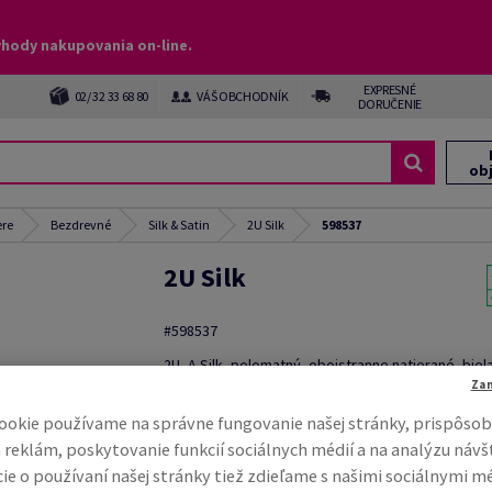
ýhody nakupovania on-line.
EXPRESNÉ
02/ 32 33 68 80
VÁŠ OBCHODNÍK
DORUČENIE
ob
ere
Bezdrevné
Silk & Satin
2U Silk
598537
2U Silk
#598537
2U, A Silk, polomatný, obojstranne natierané, biel
bezdrevný ECF, 100g/m2, 450mm x 640mm, SRA2,
Za
nebal.flexi-pal 22 000 hárkov, páčkovanie po 250 
ookie používame na správne fungovanie našej stránky, prispôsob
% PEFC Certified
 reklám, poskytovanie funkcií sociálnych médií a na analýzu návš
Kompletný popis
E-ma
ie o používaní našej stránky tiež zdieľame s našimi sociálnymi m