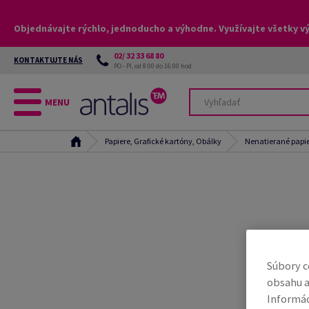
Objednávajte rýchlo, jednoducho a výhodne. Využívajte všetky v
02/ 32 33 68 80
KONTAKTUJTE NÁS
PO - PI, od 8:00 do 16:00 hod
MENU
Papiere, Grafické kartóny, Obálky
Nenatierané papi
Súbory c
obsahu a
Informác