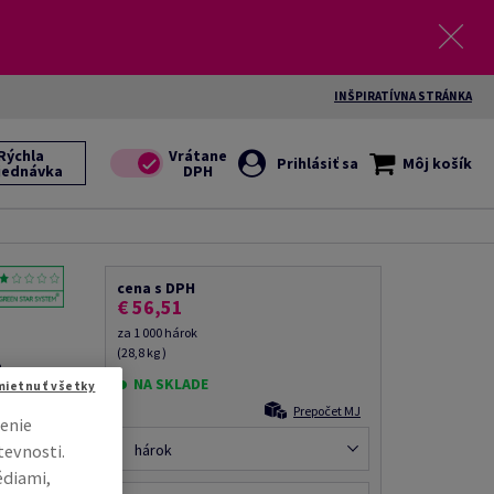
INŠPIRATÍVNA STRÁNKA
Rýchla
Prihlásiť sa
Môj košík
jednávka
cena s DPH
€ 56,51
za 1 000 hárok
(28,8 kg )
a,
NA SKLADE
 ÚD,
mietnuť všetky
hárkov, 100
Prepočet MJ
enie
tevnosti.
hárok
il kolegovi
édiami,