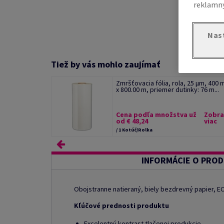
reklamný
Nas
Tiež by vás mohlo zaujímať
Zmršťovacia fólia, rola, 25 µm, 400
x 800.00 m, priemer dutinky: 76 m...
Cena podľa množstva už
Zobra
od € 48,24
viac
/ 1 Kotúč/Rolka
INFORMÁCIE O PRO
Obojstranne natieraný, biely bezdrevný papier, 
Kľúčové prednosti produktu
Excelentný kontrast tlačenej produkcie