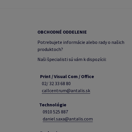
OBCHODNÉ ODDELENIE
Potrebujete informácie alebo rady o našich
produktoch?
Naši špecialisti sú vám k dispozícii:
Print / Visual Com / Office
02/ 32 33 68 80
callcentrum@antalis.sk
Technológie
0910 525 887
daniel.saxa@antalis.com