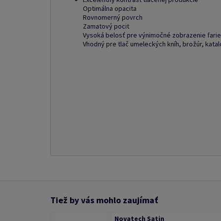
Optimálna opacita
Rovnomerný povrch
Zamatový pocit
Vysoká belosť pre výnimočné zobrazenie fari
Vhodný pre tlač umeleckých kníh, brožúr, katal
Tiež by vás mohlo zaujímať
Novatech Satin