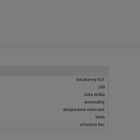
bezdrevný ECF
100
úzka dráha
polomatný
obojstranne natierané
biela
ofsetová tlač