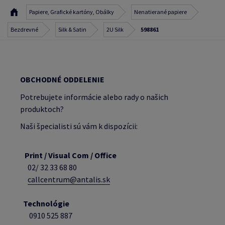
Papiere, Grafické kartóny, Obálky
Nenatierané papiere
Bezdrevné
Silk & Satin
2U Silk
598861
OBCHODNÉ ODDELENIE
Potrebujete informácie alebo rady o našich
produktoch?
Naši špecialisti sú vám k dispozícii:
Print / Visual Com / Office
02/ 32 33 68 80
callcentrum@antalis.sk
Technológie
0910 525 887