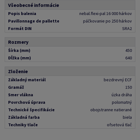
Všeobecné informácie
Popis balenia
nebal.flexi-pal 16 000 hárkov
Pavillonnage de pallette
páčkovanie po 250 hárkov
Formát DIN
SRA2
Rozmery
Šírka (mm)
450
Dĺžka (mm)
640
Zloženie
Základný materiál
bezdrevný ECF
Gramáž
150
Smer vlákna
úzka dráha
Povrchová úprava
polomatný
Technické špecifikácie
obojstranne natierané
Základná farba
biela
Techniky tlače
ofsetová tlač