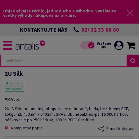
Objednávajte rýchlo, jednoducho a výhodne. Využívajte
všetky výhody nakupovania on-line.
02/ 32 33 68 80
KONTAKTUJTE NÁS
2U Silk
#598861
2U, A Silk, polomatný, obojstranne natierané, biela, bezdrevný ECF,
150g/m2, 450mm x 640mm, SRA2, ÚD, nebal.flexi-pal 16 000 hárkov,
páčkovanie po 250 hárkov, 100 % PEFC Certified
Kompletný popis
E-mail kolegovi