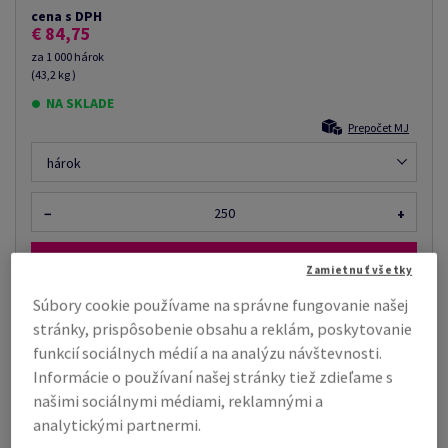
cena s DPH
€ 84,75
za 1 000 hárok
(43,2 kg )
NA SKLADE
Prepočet MJ
hárok
−
+
Zamietnuť všetky
Súbory cookie používame na správne fungovanie našej
stránky, prispôsobenie obsahu a reklám, poskytovanie
Tiež by vás mohlo zaujímať
funkcií sociálnych médií a na analýzu návštevnosti.
Zmršťovacia fólia, rola, 25 µm, 400 mm x 800.00
Informácie o používaní našej stránky tiež zdieľame s
m, priemer dutinky: 76 m...
našimi sociálnymi médiami, reklamnými a
analytickými partnermi.
Cena podľa množstva už od €
Zobraziť
48,24
viac