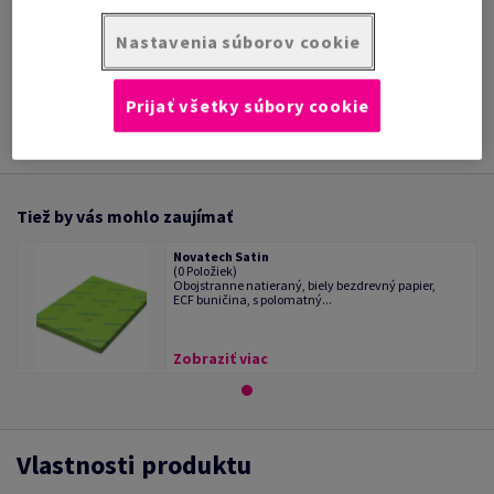
/ 1 Kotúč/Rolka
Nastavenia súborov cookie
INFORMÁCIE O
TECHNICKÁ
PRODUKTE
DOKUMENTÁCIA
Prijať všetky súbory cookie
Tiež by vás mohlo zaujímať
Novatech Satin
(0 Položiek)
Obojstranne natieraný, biely bezdrevný papier,
ECF buničina, s polomatný...
Zobraziť viac
Vlastnosti produktu