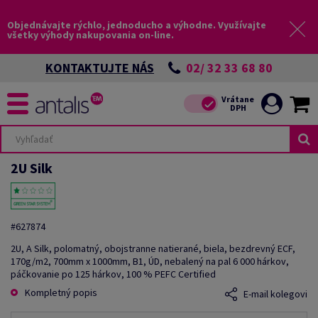
Objednávajte rýchlo, jednoducho a výhodne. Využívajte
všetky výhody nakupovania on-line.
02/ 32 33 68 80
KONTAKTUJTE NÁS
2U Silk
#627874
2U, A Silk, polomatný, obojstranne natierané, biela, bezdrevný ECF,
170g/m2, 700mm x 1000mm, B1, ÚD, nebalený na pal 6 000 hárkov,
páčkovanie po 125 hárkov, 100 % PEFC Certified
Kompletný popis
E-mail kolegovi