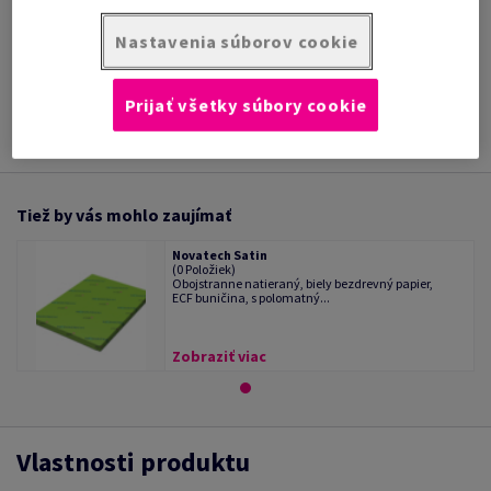
/ 1 Kotúč/Rolka
Nastavenia súborov cookie
INFORMÁCIE O
TECHNICKÁ
PRODUKTE
DOKUMENTÁCIA
Prijať všetky súbory cookie
Tiež by vás mohlo zaujímať
Novatech Satin
(0 Položiek)
Obojstranne natieraný, biely bezdrevný papier,
ECF buničina, s polomatný...
Zobraziť viac
Vlastnosti produktu