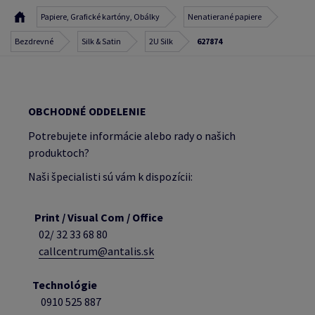
Papiere, Grafické kartóny, Obálky
Nenatierané papiere
Bezdrevné
Silk & Satin
2U Silk
627874
OBCHODNÉ ODDELENIE
Potrebujete informácie alebo rady o našich
produktoch?
Naši špecialisti sú vám k dispozícii:
Print / Visual Com / Office
02/ 32 33 68 80
callcentrum@antalis.sk
Technológie
0910 525 887