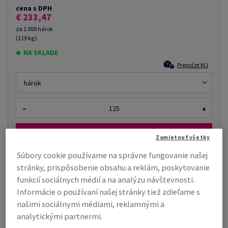
cena s DPH
€ 233,47
za 1 000 hárok
(119 kg )
NA SKLADE
Prepočet MJ
hárok
−
+
Zamietnuť všetky
Súbory cookie používame na správne fungovanie našej
stránky, prispôsobenie obsahu a reklám, poskytovanie
Tiež by vás mohlo zaujímať
funkcií sociálnych médií a na analýzu návštevnosti.
Zmršťovacia fólia, rola, 25 µm, 400 mm x 800.00
Informácie o používaní našej stránky tiež zdieľame s
m, priemer dutinky: 76 m...
našimi sociálnymi médiami, reklamnými a
analytickými partnermi.
Cena podľa množstva už od €
Zobraziť
48,24
viac