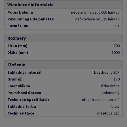
Všeobecné informácie
Popis balenia
nebalený na pal 6 000 hárkov
Pavillonnage de pallette
páčkovanie po 125 hárkov
Formát DIN
B1
Rozmery
Šírka (mm)
700
Dĺžka (mm)
1000
Zloženie
Základný materiál
bezdrevný ECF
Gramáž
170
Smer vlákna
úzka dráha
Povrchová úprava
polomatný
Technické špecifikácie
obojstranne natierané
Základná farba
biela
Techniky tlače
ofsetová tlač