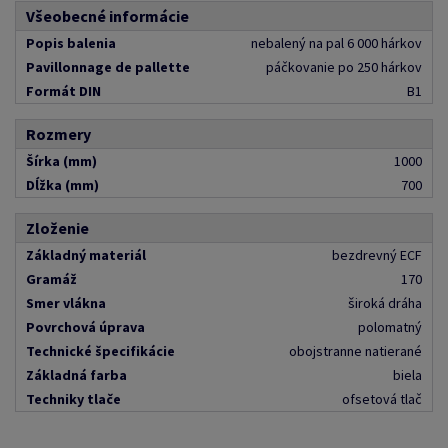
Všeobecné informácie
Popis balenia
nebalený na pal 6 000 hárkov
Pavillonnage de pallette
páčkovanie po 250 hárkov
Formát DIN
B1
Rozmery
Šírka (mm)
1000
Dĺžka (mm)
700
Zloženie
Základný materiál
bezdrevný ECF
Gramáž
170
Smer vlákna
široká dráha
Povrchová úprava
polomatný
Technické špecifikácie
obojstranne natierané
Základná farba
biela
Techniky tlače
ofsetová tlač