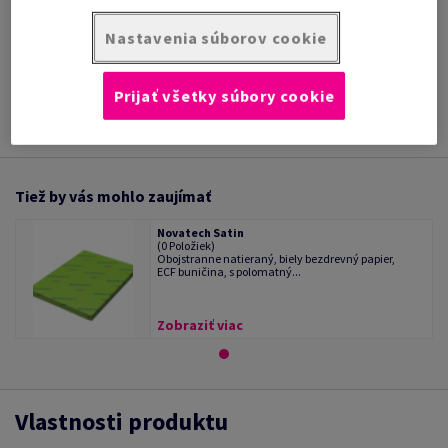
/ 1 Kotúč/Rolka
Nastavenia súborov cookie
INFORMÁCIE O
TECHNICKÁ
PRODUKTE
DOKUMENTÁCIA
Prijať všetky súbory cookie
Tiež by vás mohlo zaujímať
Novatech Satin
(0 Položiek)
Obojstranne natieraný, biely bezdrevný papier,
ECF buničina, s polomatný...
Zobraziť viac
Vlastnosti produktu