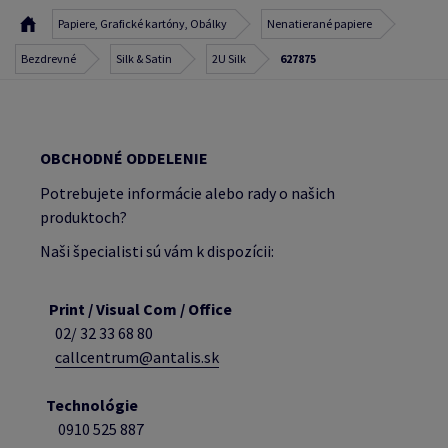
Papiere, Grafické kartóny, Obálky
Nenatierané papiere
Bezdrevné
Silk & Satin
2U Silk
627875
OBCHODNÉ ODDELENIE
Potrebujete informácie alebo rady o našich
produktoch?
Naši špecialisti sú vám k dispozícii:
Print / Visual Com / Office
02/ 32 33 68 80
callcentrum@antalis.sk
Technológie
0910 525 887