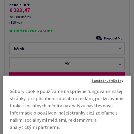
cena s DPH
€ 233,47
za 1 000 hárok
(119 kg )
OBMEDZENÉ ZÁSOBY
Prepočet MJ
hárok
−
+
Zamietnuť všetky
Súbory cookie používame na správne fungovanie našej
stránky, prispôsobenie obsahu a reklám, poskytovanie
Tiež by vás mohlo zaujímať
funkcií sociálnych médií a na analýzu návštevnosti.
Zmršťovacia fólia, rola, 25 µm, 400 mm x 800.00
Informácie o používaní našej stránky tiež zdieľame s
m, priemer dutinky: 76 m...
našimi sociálnymi médiami, reklamnými a
analytickými partnermi.
Cena podľa množstva už od €
Zobraziť
48,24
viac