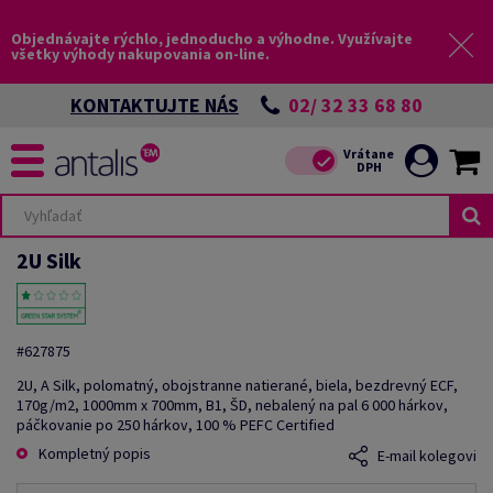
Objednávajte rýchlo, jednoducho a výhodne. Využívajte
všetky výhody nakupovania on-line.
02/ 32 33 68 80
KONTAKTUJTE NÁS
2U Silk
#627875
2U, A Silk, polomatný, obojstranne natierané, biela, bezdrevný ECF,
170g/m2, 1000mm x 700mm, B1, ŠD, nebalený na pal 6 000 hárkov,
páčkovanie po 250 hárkov, 100 % PEFC Certified
Kompletný popis
E-mail kolegovi