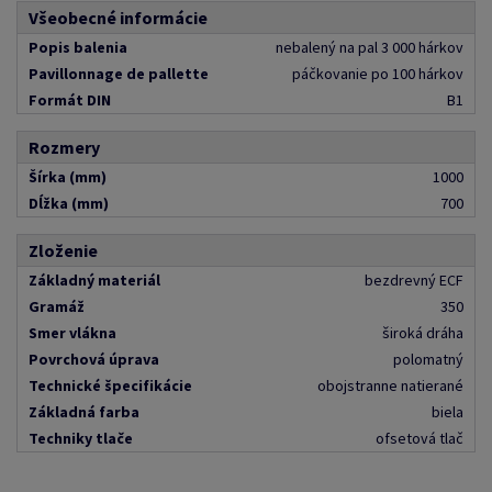
Všeobecné informácie
Popis balenia
nebalený na pal 3 000 hárkov
Pavillonnage de pallette
páčkovanie po 100 hárkov
Formát DIN
B1
Rozmery
Šírka (mm)
1000
Dĺžka (mm)
700
Zloženie
Základný materiál
bezdrevný ECF
Gramáž
350
Smer vlákna
široká dráha
Povrchová úprava
polomatný
Technické špecifikácie
obojstranne natierané
Základná farba
biela
Techniky tlače
ofsetová tlač