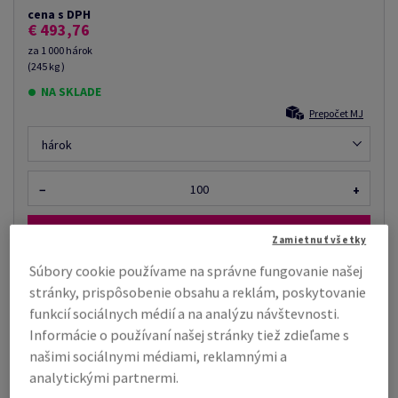
cena s DPH
€ 493,76
za 1 000 hárok
(245 kg )
NA SKLADE
Prepočet MJ
hárok
−
+
Zamietnuť všetky
Súbory cookie používame na správne fungovanie našej
stránky, prispôsobenie obsahu a reklám, poskytovanie
Tiež by vás mohlo zaujímať
funkcií sociálnych médií a na analýzu návštevnosti.
Zmršťovacia fólia, rola, 25 µm, 400 mm x 800.00
Informácie o používaní našej stránky tiež zdieľame s
m, priemer dutinky: 76 m...
našimi sociálnymi médiami, reklamnými a
analytickými partnermi.
Cena podľa množstva už od €
Zobraziť
48,24
viac