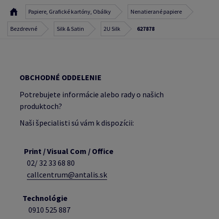
Papiere, Grafické kartóny, Obálky
Nenatierané papiere
Bezdrevné
Silk & Satin
2U Silk
627878
OBCHODNÉ ODDELENIE
Potrebujete informácie alebo rady o našich
produktoch?
Naši špecialisti sú vám k dispozícii:
Print / Visual Com / Office
02/ 32 33 68 80
callcentrum@antalis.sk
Technológie
0910 525 887