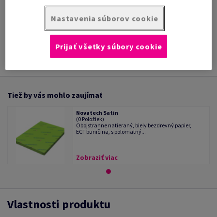
/ 1 Kotúč/Rolka
Nastavenia súborov cookie
INFORMÁCIE O
TECHNICKÁ
PRODUKTE
DOKUMENTÁCIA
Prijať všetky súbory cookie
Tiež by vás mohlo zaujímať
Novatech Satin
(0 Položiek)
Obojstranne natieraný, biely bezdrevný papier,
ECF buničina, s polomatný...
Zobraziť viac
Vlastnosti produktu