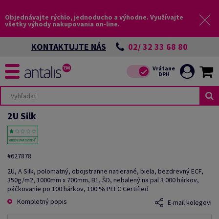
Objednávajte rýchlo, jednoducho a výhodne. Využívajte
všetky výhody nakupovania on-line.
02/ 32 33 68 80
KONTAKTUJTE NÁS
2U Silk
#627878
2U, A Silk, polomatný, obojstranne natierané, biela, bezdrevný ECF,
350g/m2, 1000mm x 700mm, B1, ŠD, nebalený na pal 3 000 hárkov,
páčkovanie po 100 hárkov, 100 % PEFC Certified
Kompletný popis
E-mail kolegovi