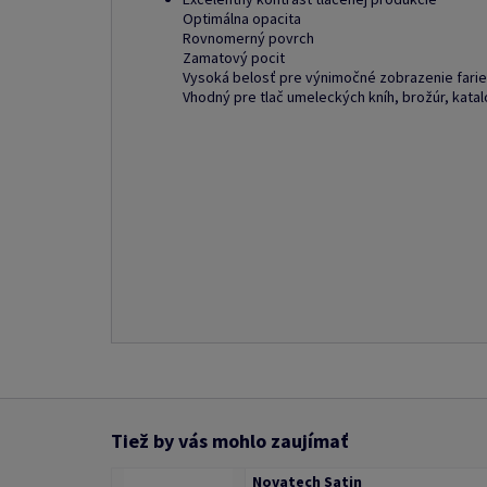
Optimálna opacita
Rovnomerný povrch
Zamatový pocit
Vysoká belosť pre výnimočné zobrazenie fari
Vhodný pre tlač umeleckých kníh, brožúr, katal
Tiež by vás mohlo zaujímať
Novatech Satin