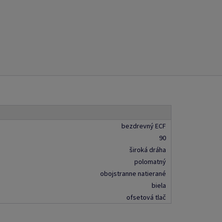
bezdrevný ECF
90
široká dráha
polomatný
obojstranne natierané
biela
ofsetová tlač