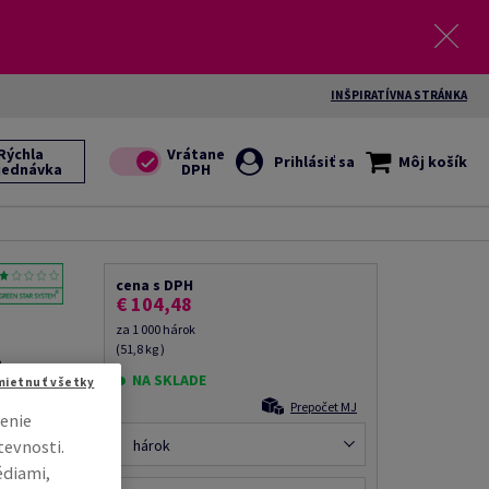
INŠPIRATÍVNA STRÁNKA
Rýchla
Prihlásiť sa
Môj košík
jednávka
cena s DPH
€ 104,48
za 1 000 hárok
(51,8 kg )
a,
NA SKLADE
D,
mietnuť všetky
 hárkov,
Prepočet MJ
enie
tevnosti.
hárok
il kolegovi
édiami,