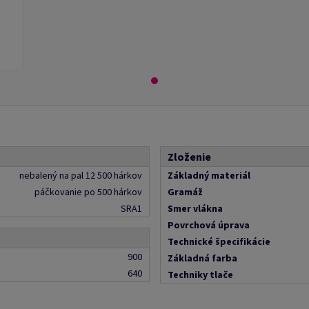
Zloženie
nebalený na pal 12 500 hárkov
Základný materiál
páčkovanie po 500 hárkov
Gramáž
SRA1
Smer vlákna
Povrchová úprava
Technické špecifikácie
900
Základná farba
640
Techniky tlače