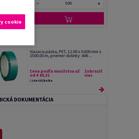
−
+
ry cookie
Viazacia páska, PET, 12.00 x 0.600 mm x
2500.00 m, priemer dutinky: 406 ...
Cena podľa množstva už
Zobraziť
od € 65,31
viac
/ 1 Kotúč/Rolka
ICKÁ DOKUMENTÁCIA