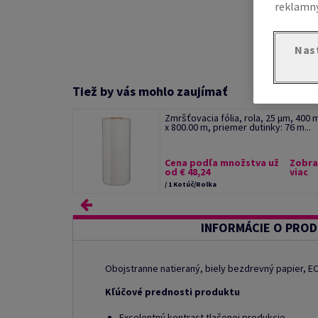
reklamný
Nas
Tiež by vás mohlo zaujímať
Zmršťovacia fólia, rola, 25 µm, 400
x 800.00 m, priemer dutinky: 76 m...
Cena podľa množstva už
Zobra
od € 48,24
viac
/ 1 Kotúč/Rolka
INFORMÁCIE O PRO
Obojstranne natieraný, biely bezdrevný papier, 
Kľúčové prednosti produktu
Excelentný kontrast tlačenej produkcie