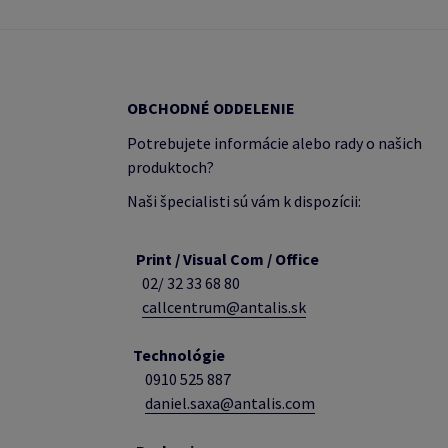
OBCHODNÉ ODDELENIE
Potrebujete informácie alebo rady o našich
produktoch?
Naši špecialisti sú vám k dispozícii:
Print / Visual Com / Office
02/ 32 33 68 80
callcentrum@antalis.sk
Technológie
0910 525 887
daniel.saxa@antalis.com