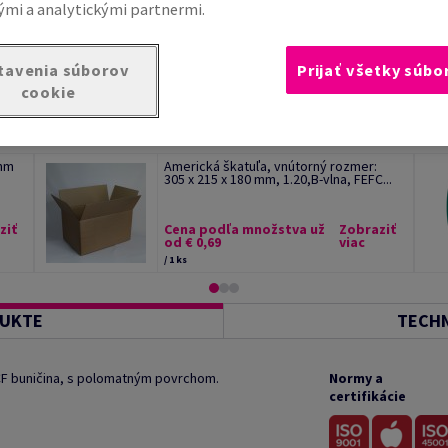
mi a analytickými partnermi.
tavenia súborov
Prijať všetky súbo
cookie
 mm
Americká škatuľa, vnútorný rozmer:
305 x 215 x 180 mm, 1.20,B-vlna, FEFC...
ziť
Cena podľa množstva už
Zobraziť
od € 0,69
viac
/ 1 ks
DUKTE
TECHN
ECF buničina, s polomatným povrchom.
Normy a
certifikácie