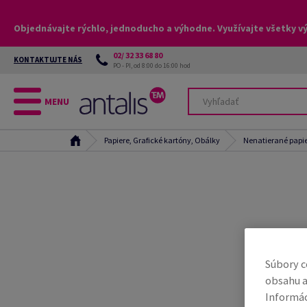
Objednávajte rýchlo, jednoducho a výhodne. Využívajte všetky v
02/ 32 33 68 80
KONTAKTUJTE NÁS
PO - PI, od 8:00 do 16:00 hod
MENU
Papiere, Grafické kartóny, Obálky
Nenatierané papi
Súbory c
obsahu a
Informác