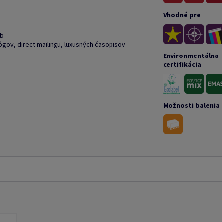
Vhodné pre
eb
ógov, direct mailingu, luxusných časopisov
Environmentálna
certifikácia
Možnosti balenia