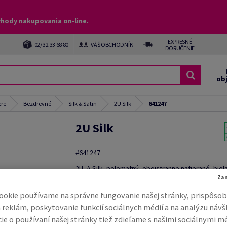
ýhody nakupovania on-line.
EXPRESNÉ
02/ 32 33 68 80
VÁŠ OBCHODNÍK
DORUČENIE
ob
ere
Bezdrevné
Silk & Satin
2U Silk
641247
2U Silk
#641247
2U, A Silk, polomatný, obojstranne natierané, biel
bezdrevný ECF, 90g/m2, 900mm x 640mm, SRA1, Š
Za
nebalený na pal 12 500 hárkov, páčkovanie po 500
ookie používame na správne fungovanie našej stránky, prispôsob
100 % PEFC Certified
 reklám, poskytovanie funkcií sociálnych médií a na analýzu návš
Kompletný popis
E-ma
ie o používaní našej stránky tiež zdieľame s našimi sociálnymi m