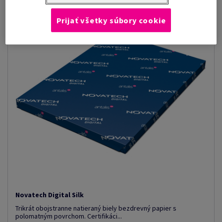
Prijať všetky súbory cookie
Novatech Digital Silk
Trikrát obojstranne natieraný biely bezdrevný papier s
polomatným povrchom. Certifikáci...