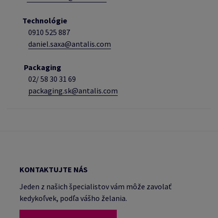
Technológie
0910 525 887
daniel.saxa@antalis.com
Packaging
02/
58 30 31 69
packaging.sk@antalis.com
KONTAKTUJTE NÁS
Jeden z našich špecialistov vám môže zavolať
kedykoľvek, podľa vášho želania.