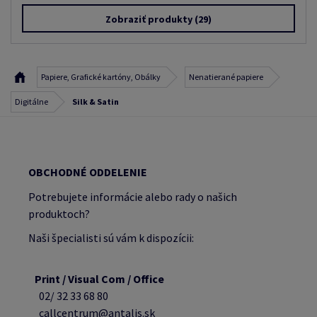
Zobraziť produkty
(29)
Papiere, Grafické kartóny, Obálky
Nenatierané papiere
Digitálne
Silk & Satin
OBCHODNÉ ODDELENIE
Potrebujete informácie alebo rady o našich
produktoch?
Naši špecialisti sú vám k dispozícii:
Print / Visual Com / Office
02/ 32 33 68 80
callcentrum@antalis.sk