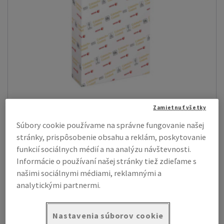
Zamietnuť všetky
Súbory cookie používame na správne fungovanie našej
stránky, prispôsobenie obsahu a reklám, poskytovanie
Xerox Colotech+ Silk
funkcií sociálnych médií a na analýzu návštevnosti.
Obojstranný natieraný polomatný papier, ktorý ponúka takmer
ofsetovú kvalitu tlače z Va...
Informácie o používaní našej stránky tiež zdieľame s
našimi sociálnymi médiami, reklamnými a
Zobraziť produkty
(6)
analytickými partnermi.
Nastavenia súborov cookie