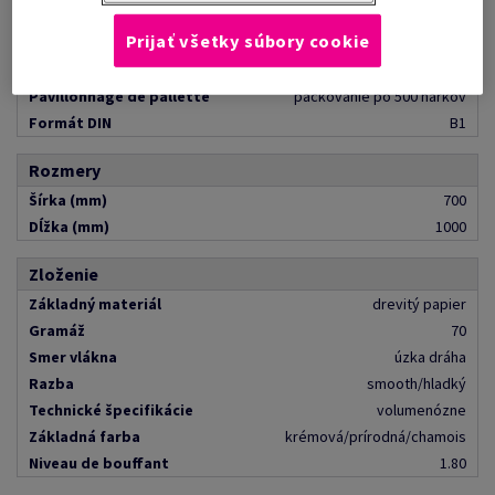
Všeobecné informácie
Prijať všetky súbory cookie
Pallet Quantity
8000.0
Popis balenia
nebalený na pal 8 000 hárkov
Pavillonnage de pallette
páčkovanie po 500 hárkov
Formát DIN
B1
Rozmery
Šírka (mm)
700
Dĺžka (mm)
1000
Zloženie
Základný materiál
drevitý papier
Gramáž
70
Smer vlákna
úzka dráha
Razba
smooth/hladký
Technické špecifikácie
volumenózne
Základná farba
krémová/prírodná/chamois
Niveau de bouffant
1.80