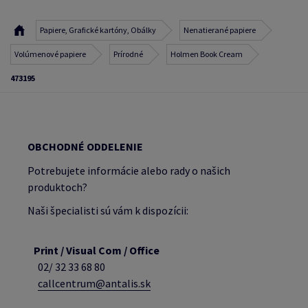
Papiere, Grafické kartóny, Obálky
Nenatierané papiere
Volúmenové papiere
Prírodné
Holmen Book Cream
473195
OBCHODNÉ ODDELENIE
Potrebujete informácie alebo rady o našich
produktoch?
Naši špecialisti sú vám k dispozícii:
Print / Visual Com / Office
02/ 32 33 68 80
callcentrum@antalis.sk