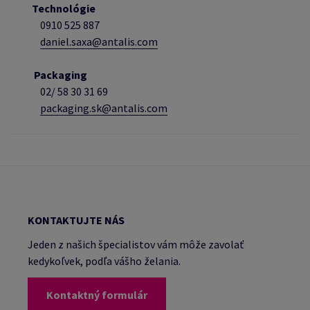
Technológie
0910 525 887
daniel.saxa@antalis.com
Packaging
02/
58 30 31 69
packaging.sk@antalis.com
KONTAKTUJTE NÁS
Jeden z našich špecialistov vám môže zavolať
kedykoľvek, podľa vášho želania.
Kontaktný formulár