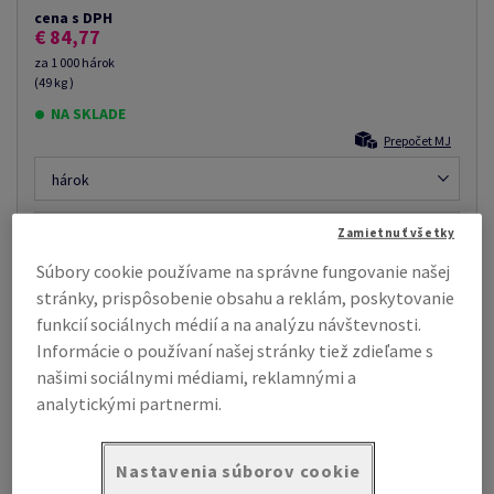
cena s DPH
€ 84,77
za 1 000 hárok
(49 kg )
NA SKLADE
Prepočet MJ
hárok
Zamietnuť všetky
−
+
Súbory cookie používame na správne fungovanie našej
stránky, prispôsobenie obsahu a reklám, poskytovanie
funkcií sociálnych médií a na analýzu návštevnosti.
Informácie o používaní našej stránky tiež zdieľame s
INFORMÁCIE O PRODUKTE
našimi sociálnymi médiami, reklamnými a
analytickými partnermi.
Vlastnosti produktu
Nastavenia súborov cookie