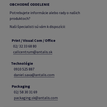
OBCHODNÉ ODDELENIE
Potrebujete informácie alebo rady o našich
produktoch?
Naši špecialisti sú vám k dispozícii:
Print / Visual Com / Office
02/ 32 33 68 80
callcentrum@antalis.sk
Technológie
0910 525 887
daniel.saxa@antalis.com
Packaging
02/
58 30 31 69
packaging.sk@antalis.com