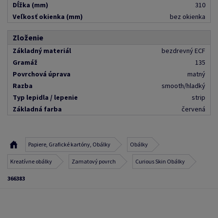
Dĺžka (mm)
310
Veľkosť okienka (mm)
bez okienka
Zloženie
Základný materiál
bezdrevný ECF
Gramáž
135
Povrchová úprava
matný
Razba
smooth/hladký
Typ lepidla / lepenie
strip
Základná farba
červená
Papiere, Grafické kartóny, Obálky
Obálky
Kreatívne obálky
Zamatový povrch
Curious Skin Obálky
366383