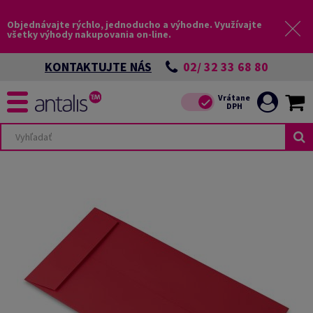
Objednávajte rýchlo, jednoducho a výhodne. Využívajte
všetky výhody nakupovania on-line.
02/ 32 33 68 80
KONTAKTUJTE NÁS