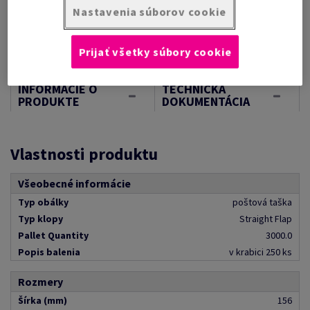
Nastavenia súborov cookie
Kontaktujte nás
Prijať všetky súbory cookie
INFORMÁCIE O
TECHNICKÁ
PRODUKTE
DOKUMENTÁCIA
Vlastnosti produktu
Všeobecné informácie
Typ obálky
poštová taška
Typ klopy
Straight Flap
Pallet Quantity
3000.0
Popis balenia
v krabici 250 ks
Rozmery
Šírka (mm)
156