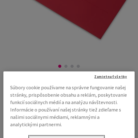
Zamietnuť všetky
Curious Skin obálky
Súbory cookie používame na správne fungovanie našej
stránky, prispôsobenie obsahu a reklám, poskytovanie
funkcií sociálnych médií a na analýzu návštevnosti.
#366383
Informácie o používaní našej stránky tiež zdieľame s
poštová taška 156 x 310 mm bez okienka, Curious Skin,
našimi sociálnymi médiami, reklamnými a
smooth/hladký, matný, red, strip, Straight Flap, 135g/m2, bezdrevný
analytickými partnermi.
ECF, v krabici 250 ks, FSC Mix Credit
Kompletný popis
E-mail kolegovi