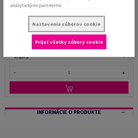
analytickými partnermi.
cena s DPH
€ 38,02
Nastavenia súborov cookie
za 1 Krabica
(2,74 kg )
OBMEDZENÉ ZÁSOBY
Prijať všetky súbory cookie
Prepočet MJ
Krabica
−
+
INFORMÁCIE O PRODUKTE