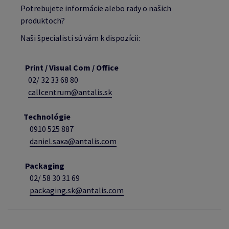
Potrebujete informácie alebo rady o našich
produktoch?
Naši špecialisti sú vám k dispozícii:
Print / Visual Com / Office
02/ 32 33 68 80
callcentrum@antalis.sk
Technológie
0910 525 887
daniel.saxa@antalis.com
Packaging
02/
58 30 31 69
packaging.sk@antalis.com