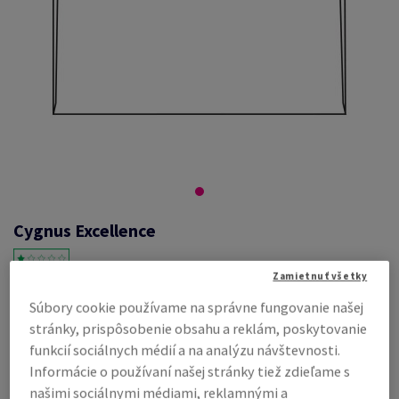
Cygnus Excellence
Zamietnuť všetky
#374205
Súbory cookie používame na správne fungovanie našej
stránky, prispôsobenie obsahu a reklám, poskytovanie
obálka DL 110 x 220 mm bez okienka, Cygnus Excellence, biela, strip,
lichobežníková klopa, 100g/m2, bezdrevný ECF, v krabici 500 ks,
funkcií sociálnych médií a na analýzu návštevnosti.
farba vnútornej potlače modrá so vzorom
Informácie o používaní našej stránky tiež zdieľame s
Kompletný popis
E-mail kolegovi
našimi sociálnymi médiami, reklamnými a