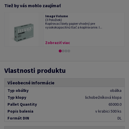
Tiež by vás mohlo zaujímať
Image Volume
(3 Položiek)
Kopírovací biely papier vhodný pre
vysokokapacitnú tlač a kopírovanie. I...
Zobraziť viac
Vlastnosti produktu
Všeobecné informácie
Typ obálky
obálka
Typ klopy
lichobežníková klopa
Pallet Quantity
65000.0
Popis balenia
v krabici 500 ks
Formát DIN
DL