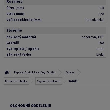
Rozmery
Šírka (mm)
110
Dĺžka (mm)
220
Veľkosť okienka (mm)
bez okienka
Zloženie
Základný materiál
bezdrevný ECF
Gramáž
100
Typ lepidla / lepenie
strip
Základná farba
biela
Papiere, Grafické kartóny, Obálky
Obálky
Komerčné obálky
Cygnus Excellence
374205
OBCHODNÉ ODDELENIE