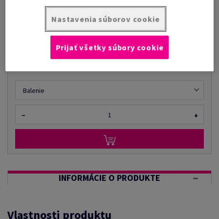
Nastavenia súborov cookie
cena s DPH
€ 8,61
za 1 Balenie
Prijať všetky súbory cookie
(390 g )
NA SKLADE
Balenie
−
+
INFORMÁCIE O PRODUKTE
Vlastnosti produktu