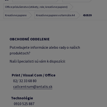
Office príslušenstvo (etikety, role, kreatívne papiere)
Kreatívne papiere
Kreatívne papiere vo formáte A4
450539
OBCHODNÉ ODDELENIE
Potrebujete informácie alebo rady o našich
produktoch?
Naši špecialisti sú vám k dispozícii:
Print / Visual Com / Office
02/ 32 33 68 80
callcentrum@antalis.sk
Technológie
0910 525 887