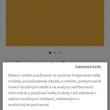
Kreatívne papiere vo formáte A4
Zamietnuť všetky
Súbory cookie používame na správne fungovanie našej
stránky, prispôsobenie obsahu a reklám, poskytovanie
#450539
funkcií sociálnych médií a na analýzu návštevnosti.
Curious Metallics, Super Gold, 250g/m2, wove/hladký, metalický,
Informácie o používaní našej stránky tiež zdieľame s
bezdrevný ECF, 210mm x 297mm, A4, ÚD, v minibalení 25 hárkov, FSC
našimi sociálnymi médiami, reklamnými a
Mix Credit
analytickými partnermi.
Kompletný popis
E-mail kolegovi