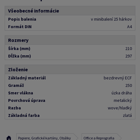
Všeobecné informácie
Popis balenia
v minibalení 25 hárkov
Formát DIN
A4
Rozmery
Šírka (mm)
210
Dĺžka (mm)
297
Zloženie
Základný materiál
bezdrevný ECF
Gramáž
250
Smer vlákna
úzka dráha
Povrchová úprava
metalický
Razba
wove/hladký
Základná farba
zlatá
Papiere, Grafické kartóny, Obálky
Office a Reprografia