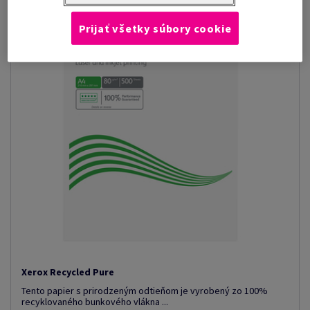
Prijať všetky súbory cookie
Xerox Recycled Pure
Tento papier s prirodzeným odtieňom je vyrobený zo 100%
recyklovaného bunkového vlákna ...