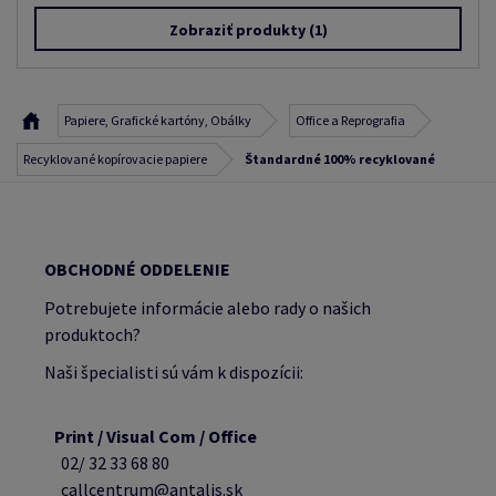
Zobraziť produkty
(1)
Papiere, Grafické kartóny, Obálky
Office a Reprografia
Recyklované kopírovacie papiere
Štandardné 100% recyklované
OBCHODNÉ ODDELENIE
Potrebujete informácie alebo rady o našich
produktoch?
Naši špecialisti sú vám k dispozícii:
Print / Visual Com / Office
02/ 32 33 68 80
callcentrum@antalis.sk