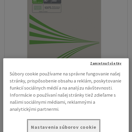
Zamietnuť všetky
Súbory cookie používame na správne fungovanie našej
stránky, prispôsobenie obsahu a reklám, poskytovanie
Xerox Recycled
funkcií sociálnych médií a na analýzu návštevnosti.
Tento nebielený recyklovaný papier je vyrobený zo 100%
spotrebiteľského odpadu a je ide...
Informácie o používaní našej stránky tiež zdieľame s
našimi sociálnymi médiami, reklamnými a
Zobraziť produkty
(2)
analytickými partnermi.
Nastavenia súborov cookie