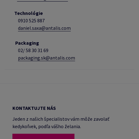
Technológie
0910 525 887
daniel.saxa@antalis.com
Packaging
02/
58 30 31 69
packaging.sk@antalis.com
KONTAKTUJTE NÁS
Jeden z našich špecialistov vám môže zavolať
kedykoľvek, podľa vášho želania.