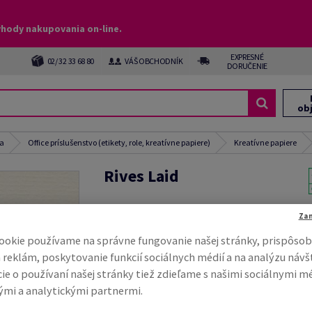
ýhody nakupovania on-line.
EXPRESNÉ
02/ 32 33 68 80
VÁŠ OBCHODNÍK
DORUČENIE
ob
ia
Office príslušenstvo (etikety, role, kreatívne papiere)
Kreatívne papiere
Rives Laid
#427841
Za
Rives Laid, pale cream, 220g/m2, laid/rebrovitý,
ookie používame na správne fungovanie našej stránky, prispôsob
ECF, 210mm x 297mm, A4, ÚD, v minibalení 25 hárk
 reklám, poskytovanie funkcií sociálnych médií a na analýzu návš
Credit
ie o používaní našej stránky tiež zdieľame s našimi sociálnymi m
Kompletný popis
E-ma
mi a analytickými partnermi.