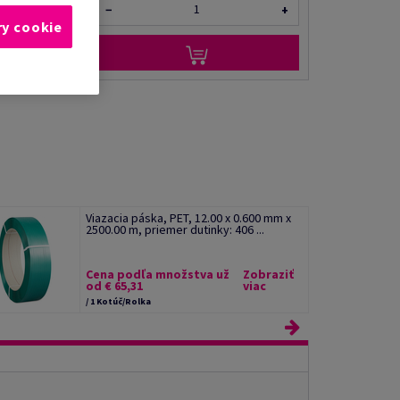
−
+
ry cookie
Viazacia páska, PET, 12.00 x 0.600 mm x
2500.00 m, priemer dutinky: 406 ...
Cena podľa množstva už
Zobraziť
od € 65,31
viac
/ 1 Kotúč/Rolka