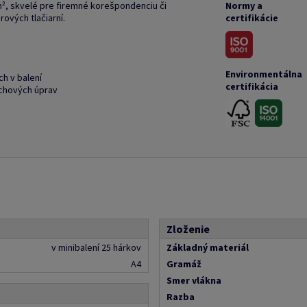
², skvelé pre firemné korešpondenciu či
Normy a
ových tlačiarní.
certifikácie
Environmentálna
ch v balení
certifikácia
rchových úprav
Zloženie
v minibalení 25 hárkov
Základný materiál
A4
Gramáž
Smer vlákna
Razba