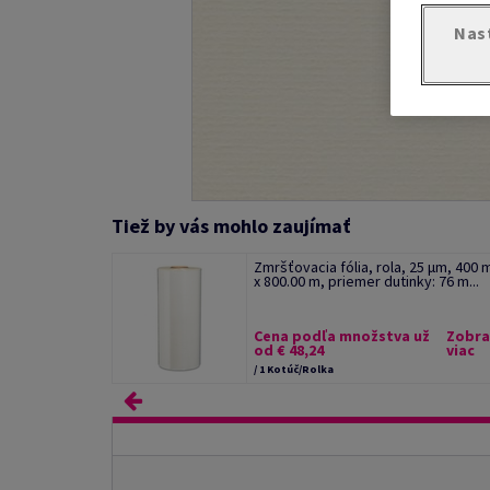
Nas
Tiež by vás mohlo zaujímať
Zmršťovacia fólia, rola, 25 µm, 400
x 800.00 m, priemer dutinky: 76 m...
Cena podľa množstva už
Zobra
od € 48,24
viac
/ 1 Kotúč/Rolka