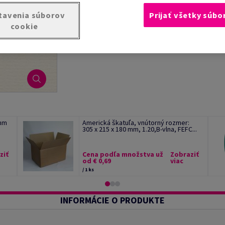
tavenia súborov
Prijať všetky súbo
cookie
 mm
Americká škatuľa, vnútorný rozmer:
305 x 215 x 180 mm, 1.20,B-vlna, FEFC...
ziť
Cena podľa množstva už
Zobraziť
od € 0,69
viac
/ 1 ks
INFORMÁCIE O PRODUKTE