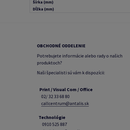
Šírka (mm)
Dĺžka (mm)
OBCHODNÉ ODDELENIE
Potrebujete informácie alebo rady o našich
produktoch?
Naši špecialisti sú vám k dispozícii:
Print / Visual Com / Office
02/ 32 33 68 80
callcentrum@antalis.sk
Technológie
0910 525 887