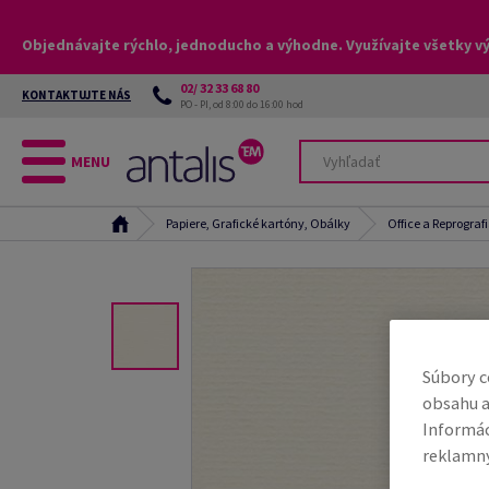
Objednávajte rýchlo, jednoducho a výhodne. Využívajte všetky v
02/ 32 33 68 80
KONTAKTUJTE NÁS
PO - PI, od 8:00 do 16:00 hod
MENU
Papiere, Grafické kartóny, Obálky
Office a Reprograf
Súbory c
obsahu a
Informác
reklamný