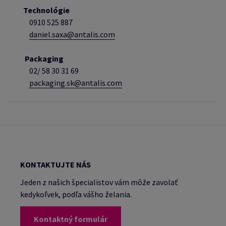
Technológie
0910 525 887
daniel.saxa@antalis.com
Packaging
02/
58 30 31 69
packaging.sk@antalis.com
KONTAKTUJTE NÁS
Jeden z našich špecialistov vám môže zavolať
kedykoľvek, podľa vášho želania.
Kontaktný formulár