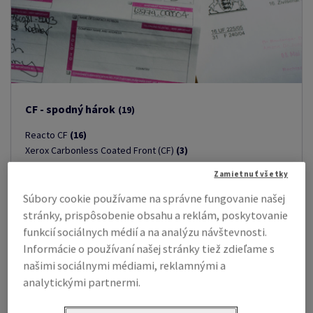
CF - spodný hárok
(19)
Reacto CF
(16)
Xerox Carbonless Coated Front (CF)
(3)
Zamietnuť všetky
Súbory cookie používame na správne fungovanie našej
stránky, prispôsobenie obsahu a reklám, poskytovanie
funkcií sociálnych médií a na analýzu návštevnosti.
Informácie o používaní našej stránky tiež zdieľame s
našimi sociálnymi médiami, reklamnými a
analytickými partnermi.