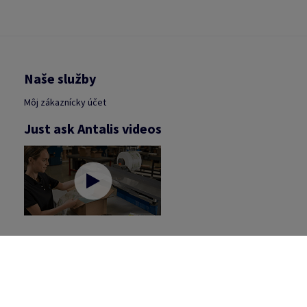
Naše služby
Môj zákaznícky účet
Just ask Antalis videos
E-shop