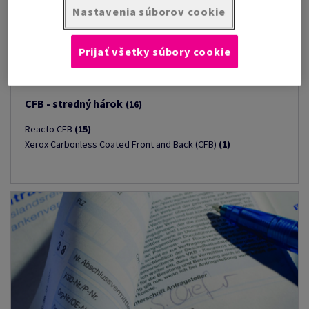
Nastavenia súborov cookie
Prijať všetky súbory cookie
CFB - stredný hárok
(16)
Reacto CFB
(15)
Xerox Carbonless Coated Front and Back (CFB)
(1)