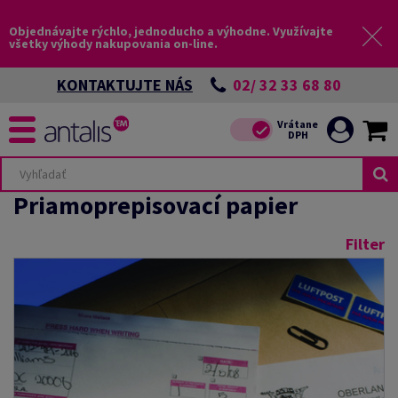
Objednávajte rýchlo, jednoducho a výhodne. Využívajte
všetky výhody nakupovania on-line.
02/ 32 33 68 80
KONTAKTUJTE NÁS
Priamoprepisovací papier
Filter