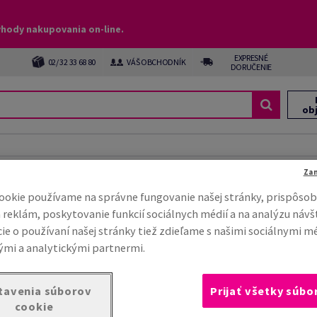
ýhody nakupovania on-line.
EXPRESNÉ
02/ 32 33 68 80
VÁŠ OBCHODNÍK
DORUČENIE
ob
Za
as
ookie používame na správne fungovanie našej stránky, prispôsob
šetky oblasti vizuálnej komunikácie.
 reklám, poskytovanie funkcií sociálnych médií a na analýzu návš
ie o používaní našej stránky tiež zdieľame s našimi sociálnymi m
mi a analytickými partnermi.
tavenia súborov
Prijať všetky súbo
cookie