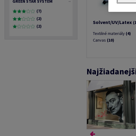
GREEN STAR SYSTEM
(7)
(2)
Solvent/UV/Latex
(
(2)
Textilné materiály
(4)
Canvas
(10)
Najžiadanejš