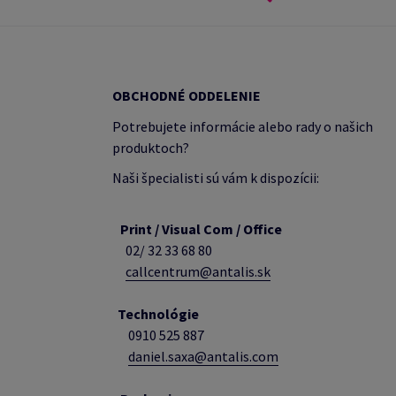
OBCHODNÉ ODDELENIE
Potrebujete informácie alebo rady o našich
produktoch?
Naši špecialisti sú vám k dispozícii:
Print / Visual Com / Office
02/ 32 33 68 80
callcentrum@antalis.sk
Technológie
0910 525 887
daniel.saxa@antalis.com