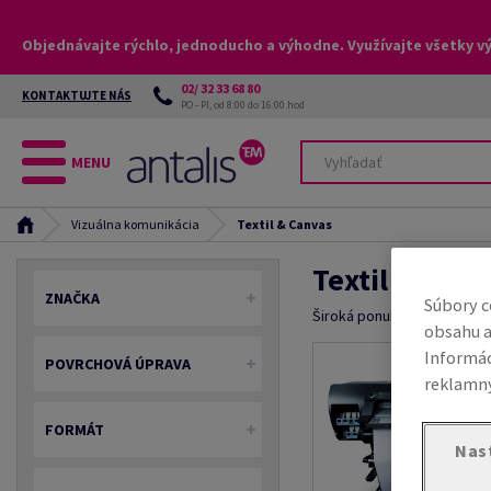
Objednávajte rýchlo, jednoducho a výhodne. Využívajte všetky v
02/ 32 33 68 80
KONTAKTUJTE NÁS
PO - PI, od 8:00 do 16:00 hod
MENU
Vizuálna komunikácia
Textil & Canvas
Textil & Canv
ZNAČKA
Súbory c
Široká ponuka textílií pre v
obsahu a
Informác
POVRCHOVÁ ÚPRAVA
reklamný
FORMÁT
Nas