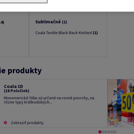
Sublimačné
(1)
14)
Coala Textile Black Back Knitted
(1)
ie produkty
Coala 1D
(18 Položiek)
Monomerické fólie sú určené na rovné povrchy, na
rôzne typy krátkodobých...
Zobraziť produkty