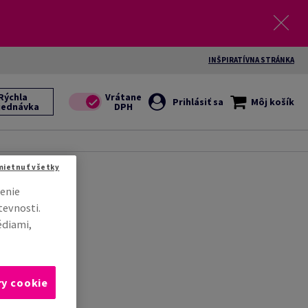
INŠPIRATÍVNA STRÁNKA
Rýchla
Prihlásiť sa
Môj košík
jednávka
mietnuť všetky
enie
tevnosti.
édiami,
ry cookie